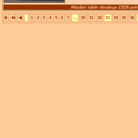
Aktuální výběr obsahuje 23226 poh
1
2
3
4
5
6
7
...
30
31
32
33
34
35
36