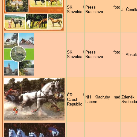
SK /
Press foto
J. Čeně
Slovakia
Bratislava
SK /
Press foto
Ľ. Absol
Slovakia
Bratislava
ČR /
NH Kladruby nad
Zdeněk
Czech
Labem
Svoboda
Republic