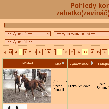
Pohledy kon
zabatko(zavináč
1
2
3
4
5
6
7
...
30
31
32
33
34
35
36
Náhled
Stát
Vydavatelství
Fotogr
ČR /
Eliška
Czech
Eliška Šmídová
Šmídov
Republic