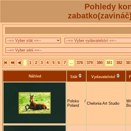
Pohledy kon
zabatko(zavináč
1
2
3
4
5
6
7
...
378
379
380
381
382
38
Náhled
Stát
Vydavatelství
F
Polsko /
Wi
Chelonia Art Studio
Poland
Bo