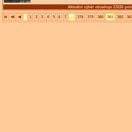
Aktuální výběr obsahuje 23226 poh
1
2
3
4
5
6
7
...
378
379
380
381
382
38