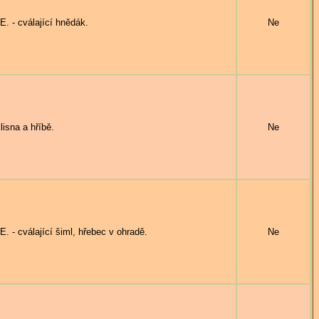
 - cválající hnědák.
Ne
isna a hříbě.
Ne
- cválající šiml, hřebec v ohradě.
Ne