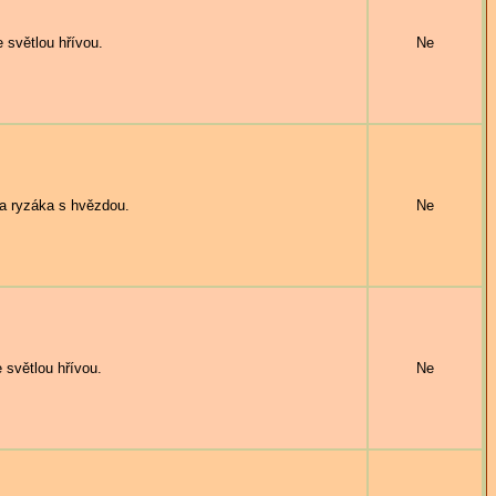
 světlou hřívou.
Ne
 ryzáka s hvězdou.
Ne
světlou hřívou.
Ne