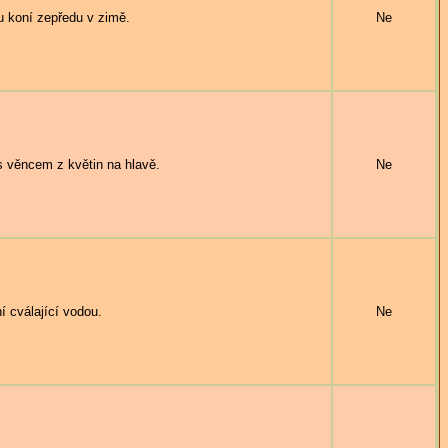
 koní zepředu v zimě.
Ne
 věncem z květin na hlavě.
Ne
cválající vodou.
Ne