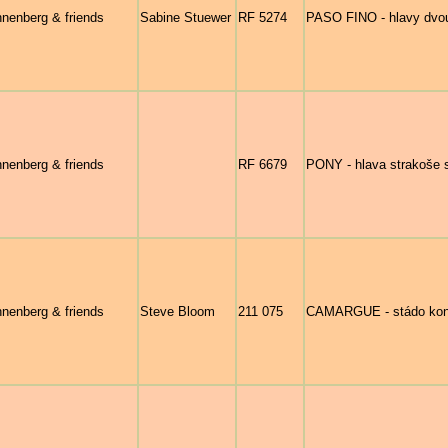
nenberg & friends
Sabine Stuewer
RF 5274
PASO FINO - hlavy dvou
nenberg & friends
RF 6679
PONY - hlava strakoše s
nenberg & friends
Steve Bloom
211 075
CAMARGUE - stádo koní 