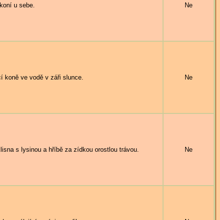
koní u sebe.
Ne
 koně ve vodě v záři slunce.
Ne
na s lysinou a hříbě za zídkou orostlou trávou.
Ne