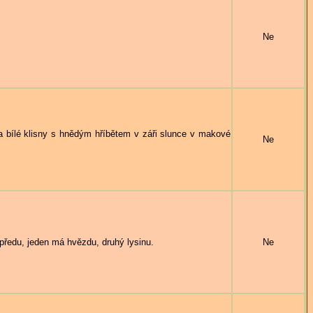
Ne
bílé klisny s hnědým hříbětem v záři slunce v makové
Ne
ředu, jeden má hvězdu, druhý lysinu.
Ne