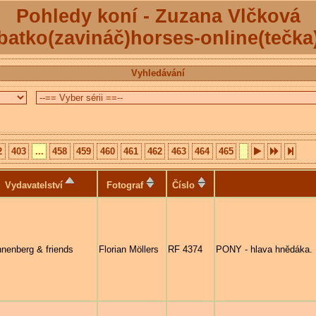
Pohledy koní - Zuzana Vlčková
batko(zavináč)horses-online(tečka
Vyhledávání
2
403
...
458
459
460
461
462
463
464
465
Vydavatelství
Fotograf
Číslo
nenberg & friends
Florian Möllers
RF 4374
PONY - hlava hnědáka.