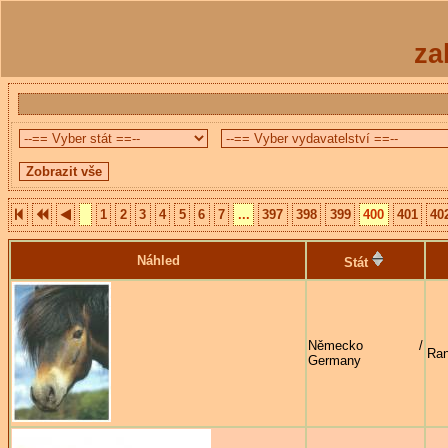
za
1
2
3
4
5
6
7
...
397
398
399
400
401
40
Náhled
Stát
Německo /
Ran
Germany