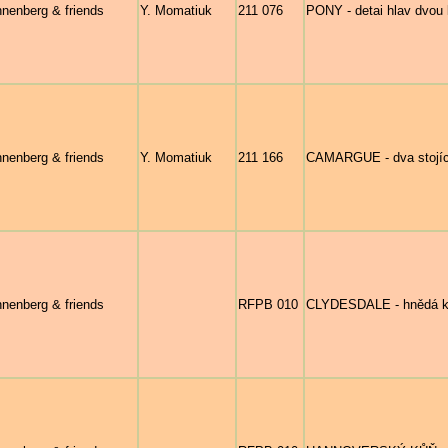
nenberg & friends
Y. Momatiuk
211 076
PONY - detai hlav dvou 
nenberg & friends
Y. Momatiuk
211 166
CAMARGUE - dva stojící
nenberg & friends
RFPB 010
CLYDESDALE - hnědá klis