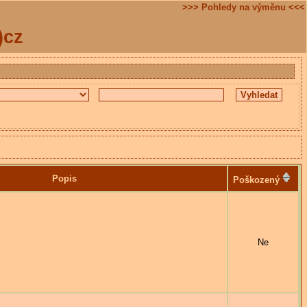
>>> Pohledy na výměnu <<<
)cz
Popis
Poškozený
Ne