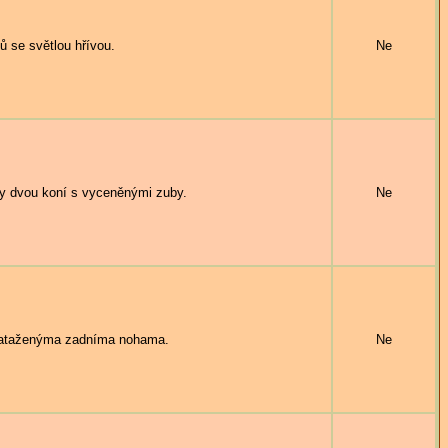
ů se světlou hřívou.
Ne
 dvou koní s vyceněnými zuby.
Ne
nataženýma zadníma nohama.
Ne