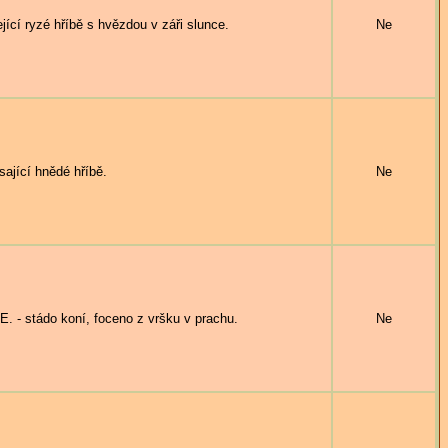
cí ryzé hříbě s hvězdou v záři slunce.
Ne
jící hnědé hříbě.
Ne
- stádo koní, foceno z vršku v prachu.
Ne