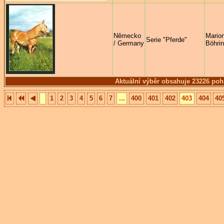
Německo
Mario
Serie "Pferde"
/ Germany
Böhrin
Aktuální výběr obsahuje 23226 poh
1
2
3
4
5
6
7
...
400
401
402
403
404
40