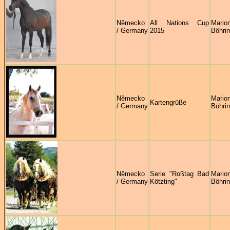
Německo
All Nations Cup
Mario
/ Germany
2015
Böhrin
Německo
Mario
Kartengrüße
/ Germany
Böhrin
Německo
Serie "Roßtag Bad
Mario
/ Germany
Kötzting"
Böhrin