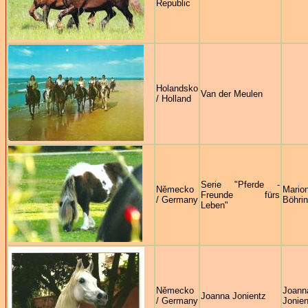
Republic
Holandsko
Van der Meulen
/ Holland
Serie "Pferde -
Německo
Mario
Freunde fürs
/ Germany
Böhrin
Leben"
Německo
Joann
Joanna Jonientz
/ Germany
Jonien