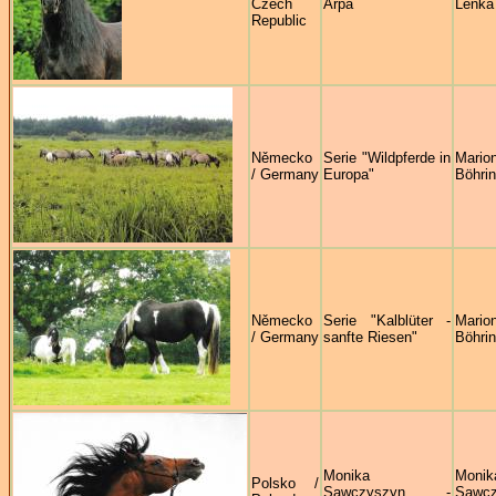
Czech
Arpa
Lenka 
Republic
Německo
Serie "Wildpferde in
Mario
/ Germany
Europa"
Böhrin
Německo
Serie "Kalblüter -
Mario
/ Germany
sanfte Riesen"
Böhrin
Monika
Monik
Polsko /
Sawczyszyn -
Sawcz