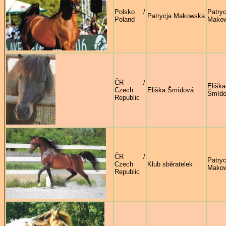
Polsko /
Patryc
Patrycja Makowska
Poland
Mako
ČR /
Eliška
Czech
Eliška Šmídová
Šmíd
Republic
ČR /
Patryc
Czech
Klub sběratelek
Mako
Republic