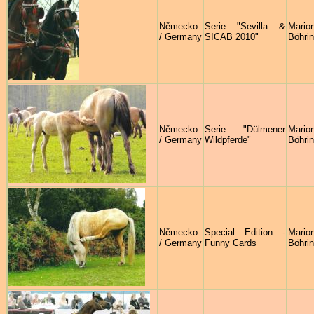
Německo
Serie "Sevilla &
Mario
/ Germany
SICAB 2010"
Böhrin
Německo
Serie "Dülmener
Mario
/ Germany
Wildpferde"
Böhrin
Německo
Special Edition -
Mario
/ Germany
Funny Cards
Böhrin