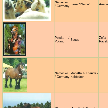
Německo
Serie "Pferde"
Arian
/ Germany
Polsko /
Zofia
Equus
Poland
Raczk
Německo
Marietta & Friends -
/ Germany
Kaltblüter