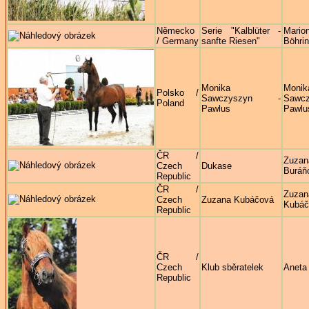
Německo
Serie "Kalblüter -
Mario
/ Germany
sanfte Riesen"
Böhrin
Monika
Monik
Polsko /
Sawczyszyn -
Sawcz
Poland
Pawlus
Pawlu
ČR /
Zuzan
Czech
Dukase
Buráň
Republic
ČR /
Zuzan
Czech
Zuzana Kubáčová
Kubáč
Republic
ČR /
Czech
Klub sběratelek
Aneta
Republic