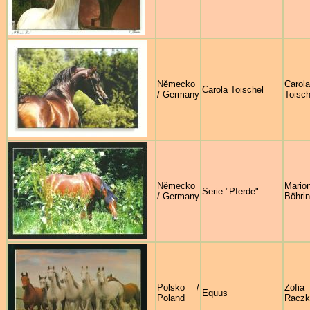
Německo
Carola
Carola Toischel
/ Germany
Toisch
Německo
Mario
Serie "Pferde"
/ Germany
Böhrin
Polsko /
Zofia
Equus
Poland
Raczk