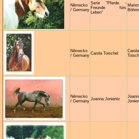
Serie "Pferde -
Německo
Mario
Freunde fürs
/ Germany
Böhrin
Leben"
Německo
Carola
Carola Toischel
/ Germany
Toisch
Německo
Joann
Joanna Jonientz
/ Germany
Jonien