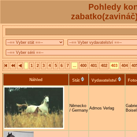
Pohledy kon
zabatko(zavináč
1
2
3
4
5
6
7
...
400
401
402
403
404
40
Náhled
Stát
Vydavatelství
Foto
Německo
Gabrie
Admos Verlag
/ Germany
Boisel