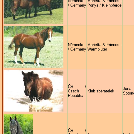
Německo
Marietta & Friends -
/ Germany
Ponys / Kleinpferde
Německo
Marietta & Friends -
/ Germany
Warmblüter
ČR /
Jana
Czech
Klub sběratelek
Soton
Republic
ČR /