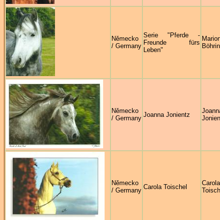
Serie "Pferde -
Německo
Mario
Freunde fürs
/ Germany
Böhrin
Leben"
Německo
Joann
Joanna Jonientz
/ Germany
Jonien
Německo
Carola
Carola Toischel
/ Germany
Toisch