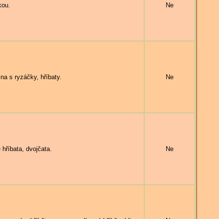
kou.
Ne
a s ryzáčky, hříbaty.
Ne
hříbata, dvojčata.
Ne