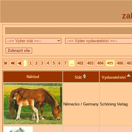
za
1
2
3
4
5
6
7
...
402
403
404
405
406
40
Náhled
Stát
Vydavatelství
Německo / Germany
Schöning Verlag