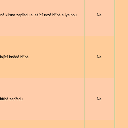
lisna zepředu a ležící ryzé hříbě s lysinou.
Ne
ající hnědé hříbě.
Ne
hříbě zepředu.
Ne