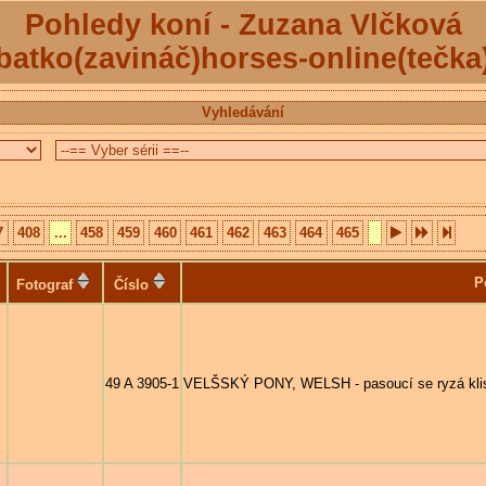
Pohledy koní - Zuzana Vlčková
batko(zavináč)horses-online(tečka
Vyhledávání
7
408
...
458
459
460
461
462
463
464
465
P
Fotograf
Číslo
49 A 3905-1
VELŠSKÝ PONY, WELSH - pasoucí se ryzá klisna