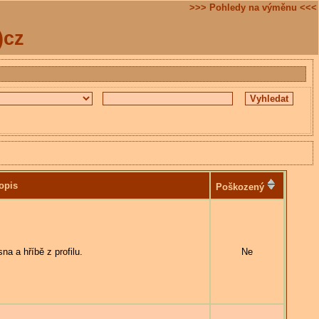
>>> Pohledy na výměnu <<<
)cz
opis
Poškozený
 a hříbě z profilu.
Ne