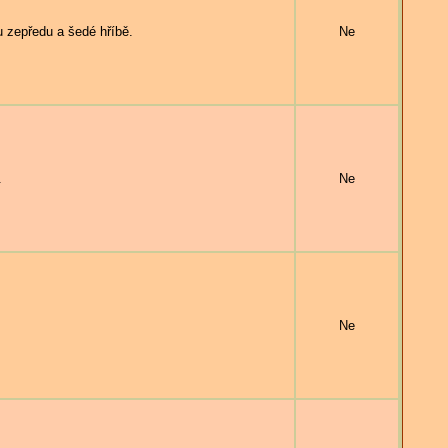
 zepředu a šedé hříbě.
Ne
.
Ne
Ne