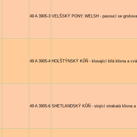
49 A 3905-3
VELŠSKÝ PONY, WELSH - pasoucí se grošovaná k
49 A 3905-4
HOLŠTÝNSKÝ KŮŇ - klusající bílá klisna a cvál
49 A 3905-6
SHETLANDSKÝ KŮŇ - stojící strakatá klisna a 