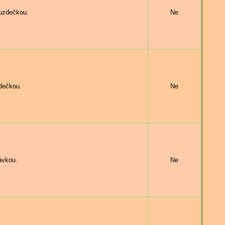
uzdečkou.
Ne
dečkou.
Ne
ávkou.
Ne