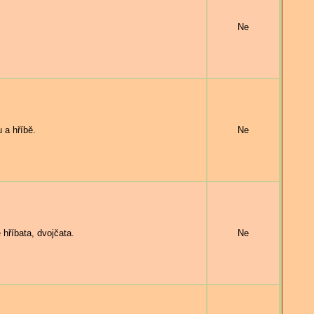
Ne
 a hříbě.
Ne
hříbata, dvojčata.
Ne