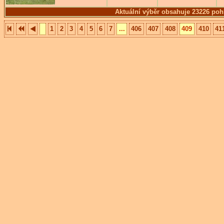
Aktuální výběr obsahuje 23226 poh
1
2
3
4
5
6
7
...
406
407
408
409
410
41