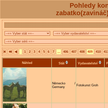
Pohledy kon
zabatko(zavináč
1
2
3
4
5
6
7
...
406
407
408
409
410
41
Náhled
Stát
Vydavatelství
F
Německo /
Fotokunst Groh
Germany