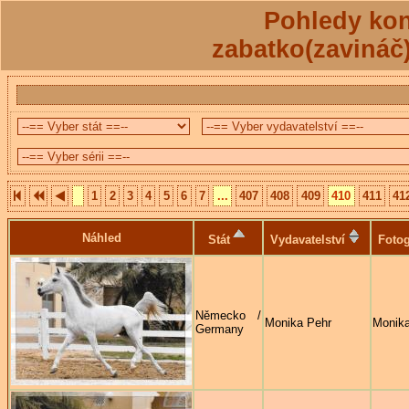
Pohledy kon
zabatko(zavináč
1
2
3
4
5
6
7
...
407
408
409
410
411
41
Náhled
Stát
Vydavatelství
Fotog
Německo /
Monika Pehr
Monika
Germany