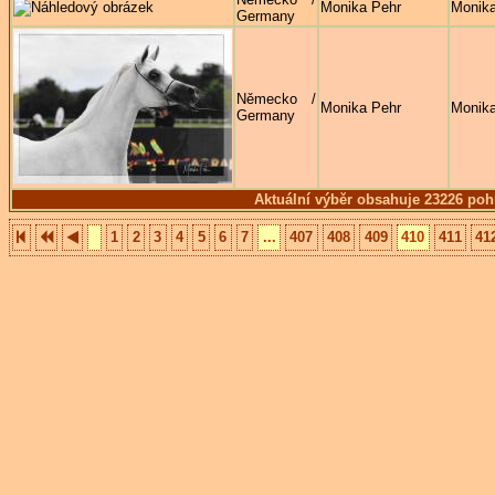
Monika Pehr
Monika
Germany
Německo /
Monika Pehr
Monika
Germany
Aktuální výběr obsahuje 23226 poh
1
2
3
4
5
6
7
...
407
408
409
410
411
41