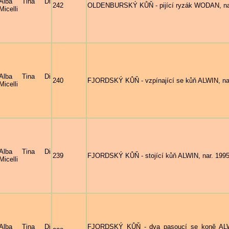
Alba Tina Di
242
OLDENBURSKÝ KŮŇ - pijící ryzák WODAN, nar. 
Micelli
Alba Tina Di
240
FJORDSKÝ KŮŇ - vzpínající se kůň ALWIN, nar. 
Micelli
Alba Tina Di
239
FJORDSKÝ KŮŇ - stojící kůň ALWIN, nar. 1995 (
Micelli
Alba Tina Di
FJORDSKÝ KŮŇ - dva pasoucí se koně ALWIN,