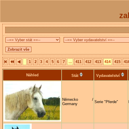
za
1
2
3
4
5
6
7
...
411
412
413
414
415
41
Náhled
Stát
Vydavatelství
Německo /
Serie "Pferde"
Germany