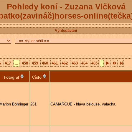
Pohledy koní - Zuzana Vlčková
batko(zavináč)horses-online(tečka
Vyhledávání
6
417
...
458
459
460
461
462
463
464
465
Fotograf
Číslo
Marion Böhringer
261
CAMARGUE - hlava bělouše, valacha.