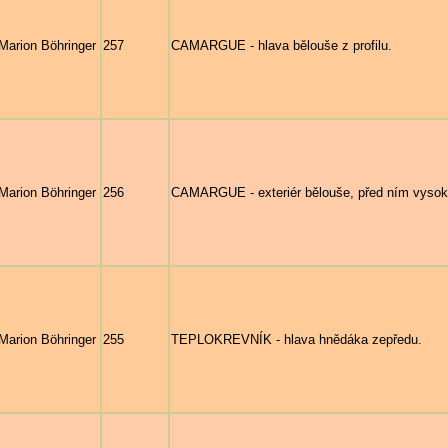
Marion Böhringer
257
CAMARGUE - hlava bělouše z profilu.
Marion Böhringer
256
CAMARGUE - exteriér bělouše, před ním vysoká
Marion Böhringer
255
TEPLOKREVNÍK - hlava hnědáka zepředu.