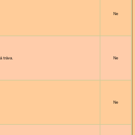
Ne
 tráva.
Ne
Ne