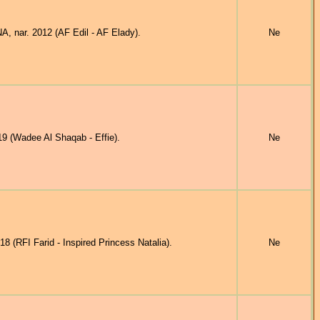
nar. 2012 (AF Edil - AF Elady).
Ne
 (Wadee Al Shaqab - Effie).
Ne
 (RFI Farid - Inspired Princess Natalia).
Ne