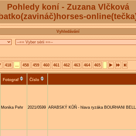
Pohledy koní - Zuzana Vlčková
batko(zavináč)horses-online(tečka
Vyhledávání
7
418
...
458
459
460
461
462
463
464
465
Fotograf
Číslo
Monika Pehr
2021/0599
ARABSKÝ KŮŇ - hlava ryzáka BOURHANI BELLAVER