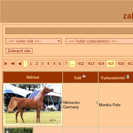
za
1
2
3
4
5
6
7
...
412
413
414
415
416
41
Náhled
Stát
Vydavatelství
Německo /
Monika Pehr
Germany