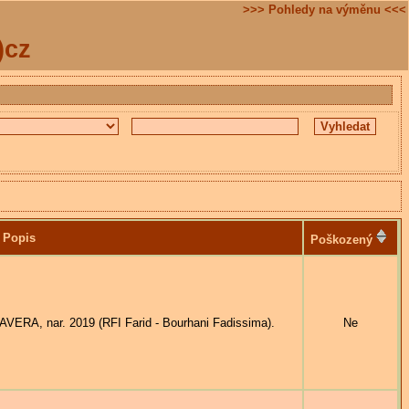
>>> Pohledy na výměnu <<<
)cz
Popis
Poškozený
A, nar. 2019 (RFI Farid - Bourhani Fadissima).
Ne