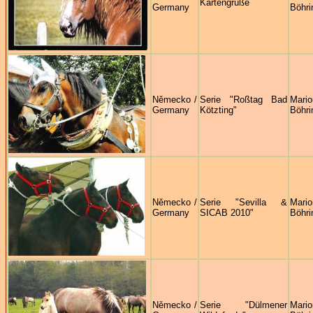
Kartengrüße
Germany
Böhri
Německo /
Serie "Roßtag Bad
Mario
Germany
Kötzting"
Böhri
Německo /
Serie "Sevilla &
Mario
Germany
SICAB 2010"
Böhri
Německo /
Serie "Dülmener
Mario