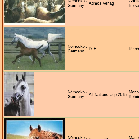
Německo /
Gabri
Admos Verlag
Germany
Boise
Německo /
DJH
Reinh
Germany
Německo /
Mario
All Nations Cup 2015
Germany
Böhri
Německo /
Mario