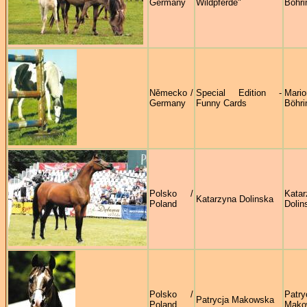
Germany
Wildpferde"
Böhri
Německo /
Special Edition -
Mario
Germany
Funny Cards
Böhri
Polsko /
Katar
Katarzyna Dolinska
Poland
Dolin
Polsko /
Patry
Patrycja Makowska
Poland
Mako