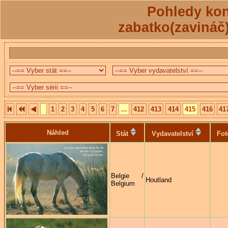
Pohledy kon
zabatko(zavináč
1
2
3
4
5
6
7
...
412
413
414
415
416
41
Náhled
Stát
Vydavatelství
Fot
Belgie /
Houtland
Belgium