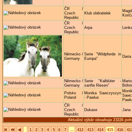
ČR /
Magd
Czech
Klub sběratelek
Korič
Republic
ČR /
Czech
Arpa
Lenka
Republic
Německo /
Serie "Wildpferde in
Daria
Germany
Europa"
Německo /
Serie "Kalblüter -
Mario
Germany
sanfte Riesen"
Böhri
Moni
Polsko /
Monika Sawczyszyn
Sawc
Poland
- Pawlus
Pawl
ČR /
Czech
Dukase
Jana
Republic
Aktuální výběr obsahuje 23226 poh
1
2
3
4
5
6
7
...
412
413
414
415
416
41