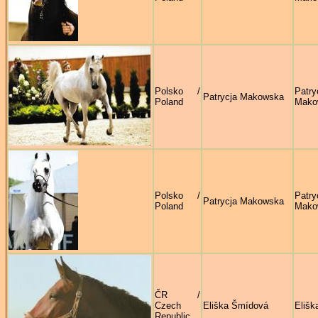
Polsko /
Patry
Patrycja Makowska
Poland
Mako
Polsko /
Patry
Patrycja Makowska
Poland
Mako
ČR /
Czech
Eliška Šmídová
Elišk
Republic