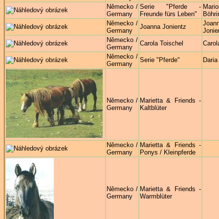
Německo /
Serie "Pferde -
Mario
Germany
Freunde fürs Leben"
Böhri
Německo /
Joan
Joanna Jonientz
Germany
Jonie
Německo /
Carola Toischel
Carol
Germany
Německo /
Serie "Pferde"
Daria
Germany
Německo /
Marietta & Friends -
Germany
Kaltblüter
Německo /
Marietta & Friends -
Germany
Ponys / Kleinpferde
Německo /
Marietta & Friends -
Germany
Warmblüter