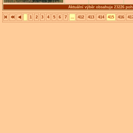
Aktuální výběr obsahuje 23226 poh
1
2
3
4
5
6
7
...
412
413
414
415
416
41