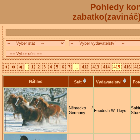
Pohledy kon
zabatko(zavináč
1
2
3
4
5
6
7
...
412
413
414
415
416
41
Náhled
Stát
Vydavatelství
Fot
Německo /
Sabi
Friedrich W. Heye
Germany
Stue