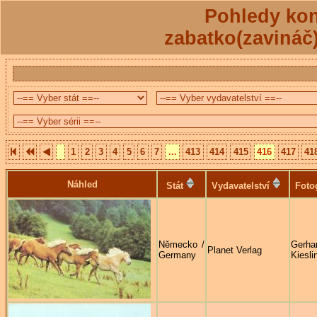
Pohledy kon
zabatko(zavináč
1
2
3
4
5
6
7
...
413
414
415
416
417
41
Náhled
Stát
Vydavatelství
Foto
Německo /
Gerha
Planet Verlag
Germany
Kiesli