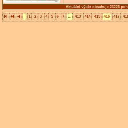
Aktuální výběr obsahuje 23226 poh
1
2
3
4
5
6
7
...
413
414
415
416
417
41