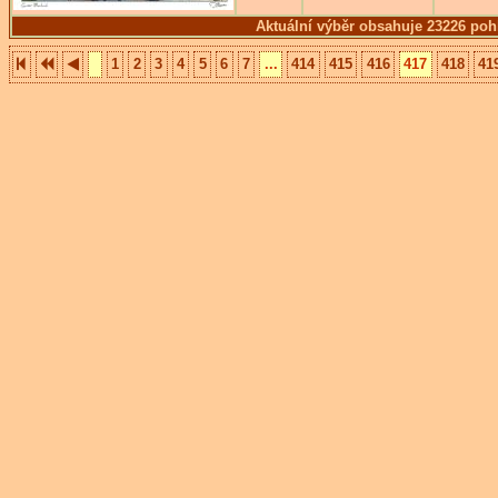
Aktuální výběr obsahuje 23226 poh
1
2
3
4
5
6
7
...
414
415
416
417
418
41