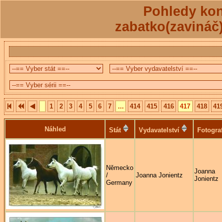
Pohledy kon
zabatko(zavináč
1
2
3
4
5
6
7
...
414
415
416
417
418
41
Náhled
Stát
Vydavatelství
Fotogra
Německo
Joanna
/
Joanna Jonientz
Jonientz
Germany