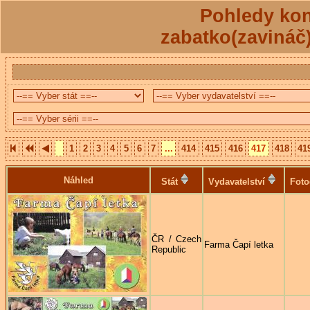
Pohledy kon
zabatko(zavináč
1
2
3
4
5
6
7
...
414
415
416
417
418
41
Náhled
Stát
Vydavatelství
Foto
ČR / Czech
Farma Čapí letka
Republic