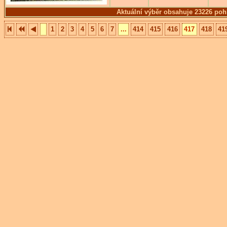
Aktuální výběr obsahuje 23226 poh
1
2
3
4
5
6
7
...
414
415
416
417
418
41