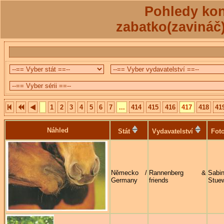
Pohledy kon
zabatko(zavináč
1
2
3
4
5
6
7
...
414
415
416
417
418
41
Náhled
Stát
Vydavatelství
Foto
Německo /
Rannenberg &
Sabi
Germany
friends
Stue