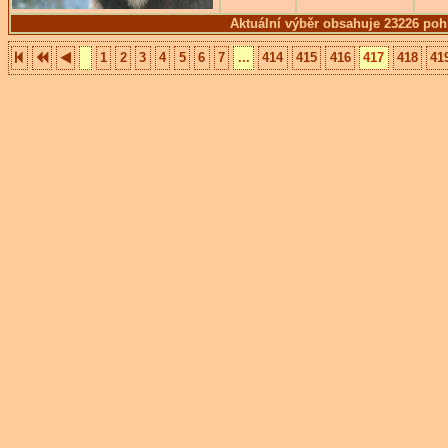
Aktuální výběr obsahuje 23226 poh
1
2
3
4
5
6
7
...
414
415
416
417
418
41