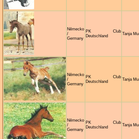
Německo
PK Club
/
Tanja Mu
Deutschland
Germany
Německo
PK Club
/
Tanja Mu
Deutschland
Germany
Německo
PK Club
/
Tanja Mu
Deutschland
Germany