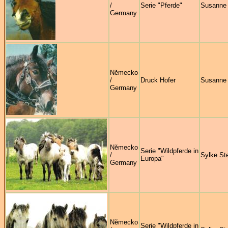
/
Serie "Pferde"
Susanne
Germany
Německo
/
Druck Hofer
Susanne
Germany
Německo
Serie "Wildpferde in
/
Sylke St
Europa"
Germany
Německo
Serie "Wildpferde in