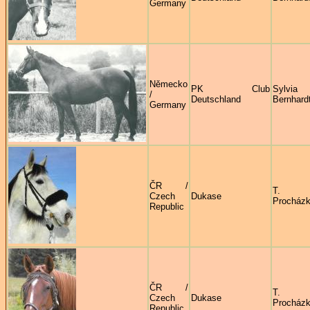
Germany
Německo
PK Club
Sylvia
/
Deutschland
Bernhard
Germany
ČR /
T.
Czech
Dukase
Procház
Republic
ČR /
T.
Czech
Dukase
Procház
Republic