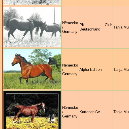
Německo
PK Club
/
Tanja Mu
Deutschland
Germany
Německo
/
Alpha Edition
Tanja Mu
Germany
Německo
/
Kartengrüße
Tanja Mu
Germany