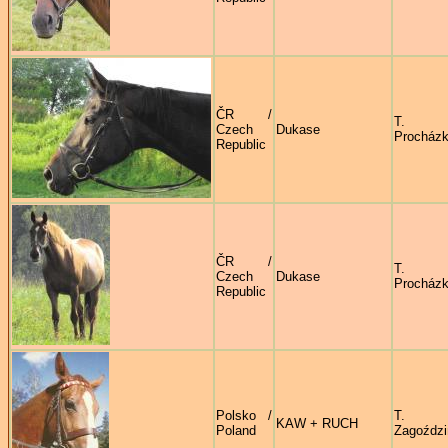
ČR /
T.
Czech
Dukase
Procház
Republic
ČR /
T.
Czech
Dukase
Procház
Republic
Polsko /
T.
KAW + RUCH
Poland
Zagoździ