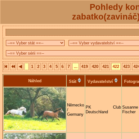
Pohledy kon
zabatko(zavináč
1
2
3
4
5
6
7
...
419
420
421
422
423
42
Náhled
Stát
Vydavatelství
Fotogra
Německo
PK Club
Susanne
/
Deutschland
Fischer
Germany