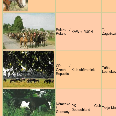
Polsko /
T.
KAW + RUCH
Poland
Zagoździ
ČR /
Táňa
Czech
Klub sběratelek
Lesneko
Republic
Německo
PK Club
/
Tanja Mu
Deutschland
Germany