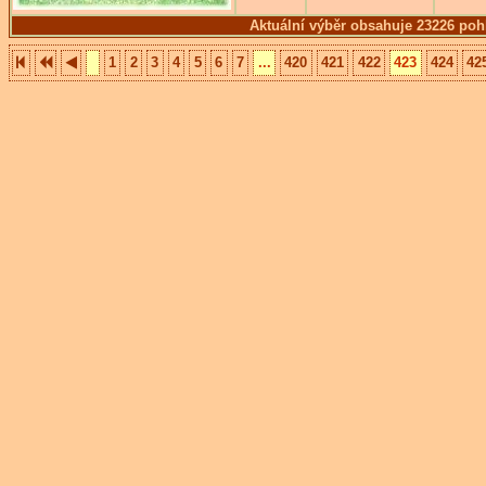
Aktuální výběr obsahuje 23226 poh
1
2
3
4
5
6
7
...
420
421
422
423
424
42