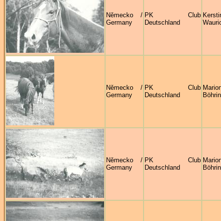
Německo /
PK Club
Kersti
Germany
Deutschland
Wauri
Německo /
PK Club
Mario
Germany
Deutschland
Böhrin
Německo /
PK Club
Mario
Germany
Deutschland
Böhrin