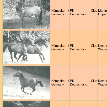
Německo /
PK Club
Martin
Germany
Deutschland
Lipper
Německo /
PK Club
Kersti
Germany
Deutschland
Wauri
Německo /
PK Club
Kersti
Germany
Deutschland
Wauri