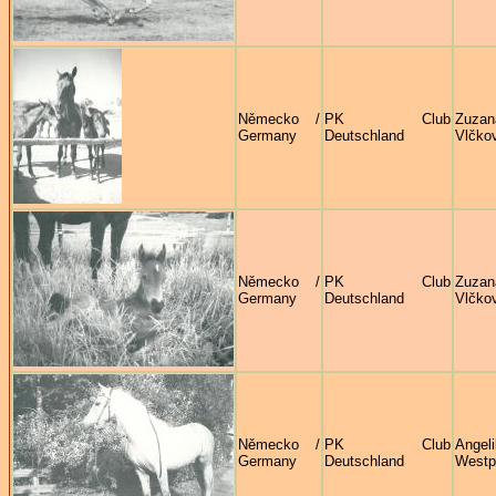
Německo /
PK Club
Zuzan
Germany
Deutschland
Vlčko
Německo /
PK Club
Zuzan
Germany
Deutschland
Vlčko
Německo /
PK Club
Angel
Germany
Deutschland
Westp