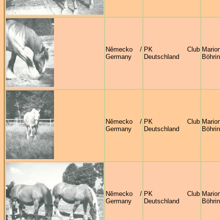
Německo /
PK Club
Mario
Germany
Deutschland
Böhrin
Německo /
PK Club
Mario
Germany
Deutschland
Böhrin
Německo /
PK Club
Mario
Germany
Deutschland
Böhrin