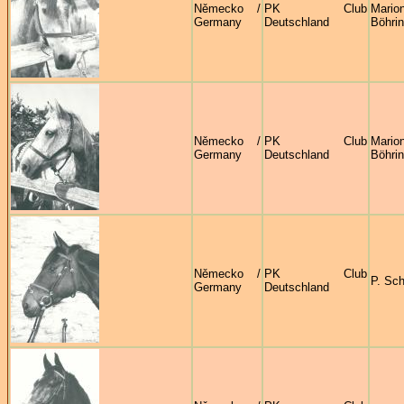
Německo /
PK Club
Mario
Germany
Deutschland
Böhrin
Německo /
PK Club
Mario
Germany
Deutschland
Böhrin
Německo /
PK Club
P. Sc
Germany
Deutschland