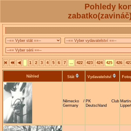
Pohledy kon
zabatko(zavináč
1
2
3
4
5
6
7
...
422
423
424
425
426
42
Náhled
Stát
Vydavatelství
Foto
Německo /
PK Club
Martin
Germany
Deutschland
Lipper