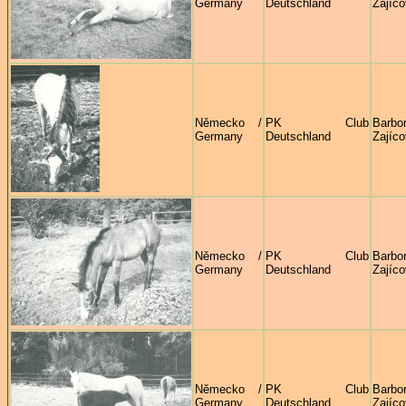
Germany
Deutschland
Zajíc
Německo /
PK Club
Barbo
Germany
Deutschland
Zajíc
Německo /
PK Club
Barbo
Germany
Deutschland
Zajíc
Německo /
PK Club
Barbo
Germany
Deutschland
Zajíc