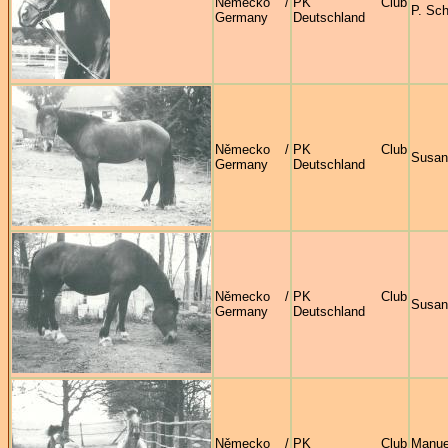
Německo /
PK Club
P. Sc
Germany
Deutschland
Německo /
PK Club
Susan
Germany
Deutschland
Německo /
PK Club
Susan
Germany
Deutschland
Německo /
PK Club
Manue