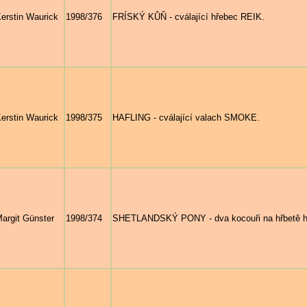
erstin Waurick
1998/376
FRÍSKÝ KŮŇ - cválající hřebec REIK.
erstin Waurick
1998/375
HAFLING - cválající valach SMOKE.
argit Günster
1998/374
SHETLANDSKÝ PONY - dva kocouři na hřbetě