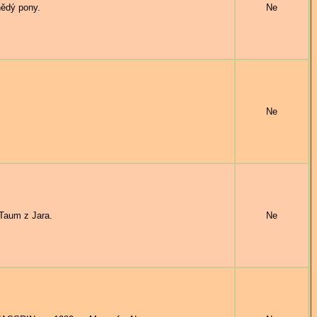
ědý pony.
Ne
Ne
aum z Jara.
Ne