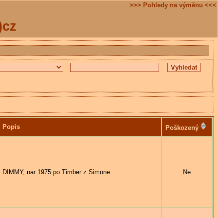
>>> Pohledy na výměnu <<<
)cz
Popis
Poškozený
IMMY, nar 1975 po Timber z Simone.
Ne