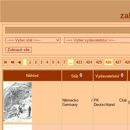
za
1
2
3
4
5
6
7
...
423
424
425
426
427
42
Náhled
Stát
Vydavatelství
Německo /
PK Club
S
Germany
Deutschland