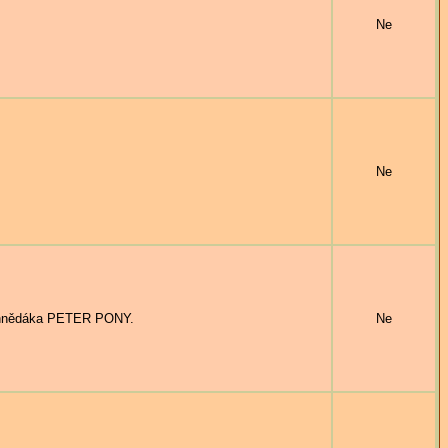
Ne
Ne
 hnědáka PETER PONY.
Ne