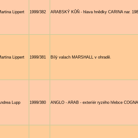
artina Lippert
1999/382
ARABSKÝ KŮŇ - hlava hnědky CARINA nar. 198
artina Lippert
1999/381
Bílý valach MARSHALL v ohradě.
ndrea Lupp
1999/380
ANGLO - ARAB - exteríér ryzého hřebce COGN