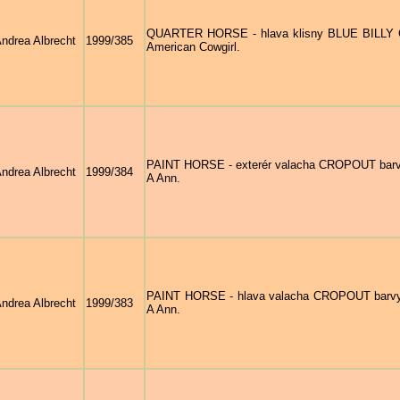
QUARTER HORSE - hlava klisny BLUE BILLY CU
ndrea Albrecht
1999/385
American Cowgirl.
PAINT HORSE - exterér valacha CROPOUT barvy 
ndrea Albrecht
1999/384
A Ann.
PAINT HORSE - hlava valacha CROPOUT barvy R
ndrea Albrecht
1999/383
A Ann.