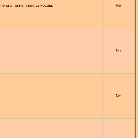
u a na něm sedící kocour.
Ne
Ne
Ne