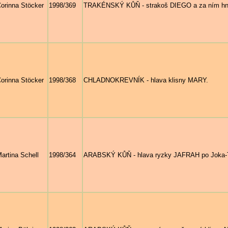
orinna Stöcker
1998/369
TRAKÉNSKÝ KŮŇ - strakoš DIEGO a za ním hn
orinna Stöcker
1998/368
CHLADNOKREVNÍK - hlava klisny MARY.
artina Schell
1998/364
ARABSKÝ KŮŇ - hlava ryzky JAFRAH po Joka-T