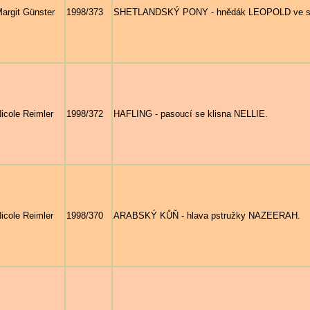
argit Günster
1998/373
SHETLANDSKÝ PONY - hnědák LEOPOLD ve sněh
icole Reimler
1998/372
HAFLING - pasoucí se klisna NELLIE.
icole Reimler
1998/370
ARABSKÝ KŮŇ - hlava pstružky NAZEERAH.