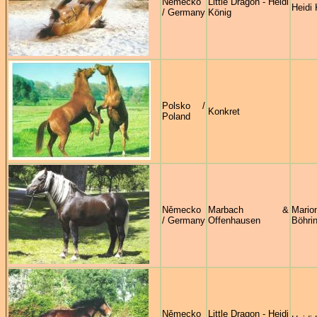
Německo
Little Dragon - Heidi
Heidi 
/ Germany
König
Polsko /
Konkret
Poland
Německo
Marbach &
Mario
/ Germany
Offenhausen
Böhri
Německo
Little Dragon - Heidi