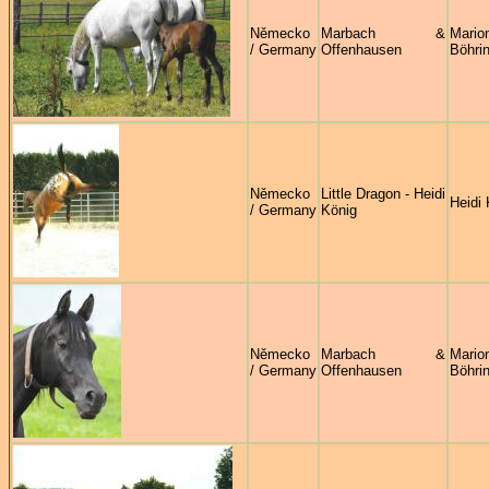
Německo
Marbach &
Mario
/ Germany
Offenhausen
Böhri
Německo
Little Dragon - Heidi
Heidi 
/ Germany
König
Německo
Marbach &
Mario
/ Germany
Offenhausen
Böhri