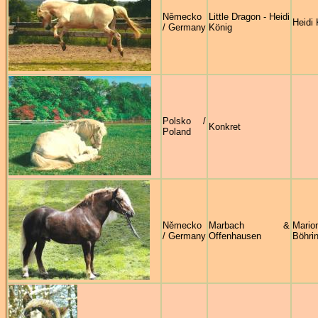
Německo
Little Dragon - Heidi
Heidi 
/ Germany
König
Polsko /
Konkret
Poland
Německo
Marbach &
Mario
/ Germany
Offenhausen
Böhri