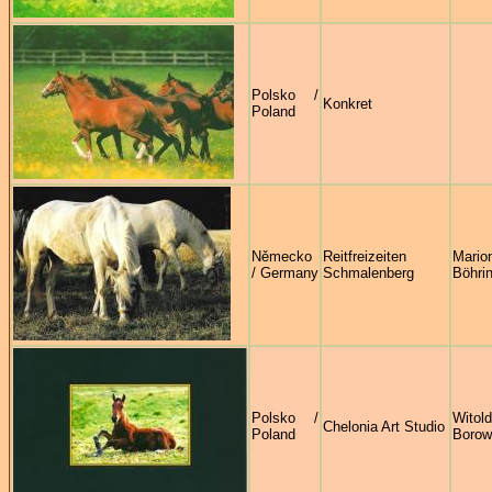
Polsko /
Konkret
Poland
Německo
Reitfreizeiten
Mario
/ Germany
Schmalenberg
Böhri
Polsko /
Witol
Chelonia Art Studio
Poland
Borow