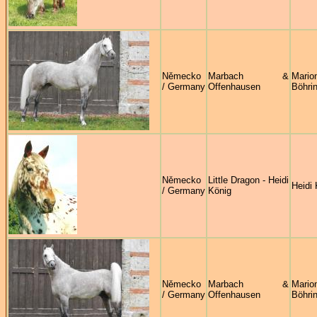
Německo
Marbach &
Mario
/ Germany
Offenhausen
Böhri
Německo
Little Dragon - Heidi
Heidi 
/ Germany
König
Německo
Marbach &
Mario
/ Germany
Offenhausen
Böhri