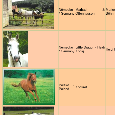
Německo
Marbach &
Mario
/ Germany
Offenhausen
Böhri
Německo
Little Dragon - Heidi
Heidi 
/ Germany
König
Polsko /
Konkret
Poland