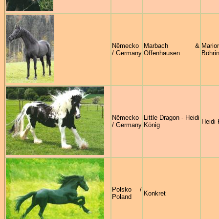
Německo
Marbach &
Mario
/ Germany
Offenhausen
Böhri
Německo
Little Dragon - Heidi
Heidi 
/ Germany
König
Polsko /
Konkret
Poland