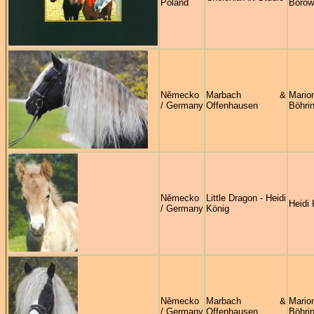
Poland
Borow
Německo
Marbach &
Mario
/ Germany
Offenhausen
Böhri
Německo
Little Dragon - Heidi
Heidi 
/ Germany
König
Německo
Marbach &
Mario
/ Germany
Offenhausen
Böhri