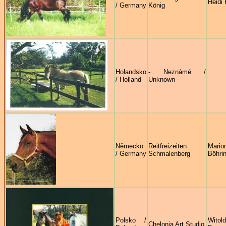
Heidi 
/ Germany
König
Holandsko
- Neznámé /
/ Holland
Unknown -
Německo
Reitfreizeiten
Mario
/ Germany
Schmalenberg
Böhri
Polsko /
Witol
Chelonia Art Studio