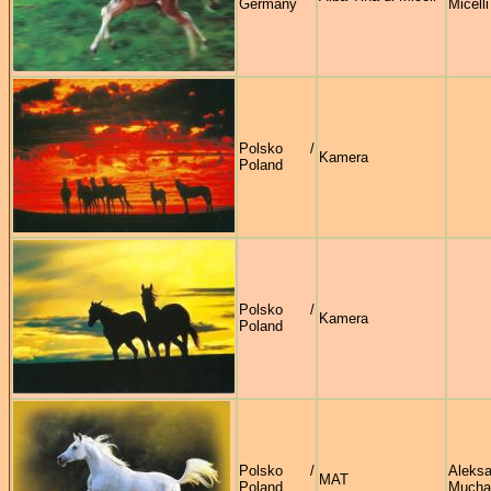
Germany
Micelli
Polsko /
Kamera
Poland
Polsko /
Kamera
Poland
Polsko /
Aleksa
MAT
Poland
Mucha