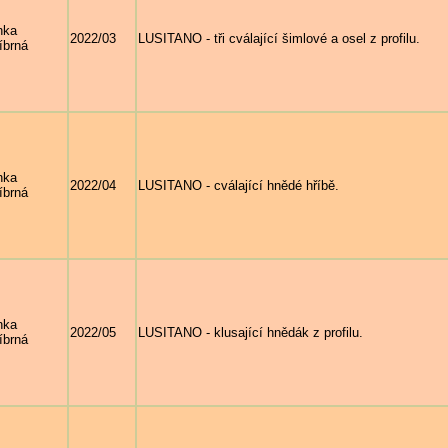
nka
2022/03
LUSITANO - tři cválající šimlové a osel z profilu.
íbrná
nka
2022/04
LUSITANO - cválající hnědé hříbě.
íbrná
nka
2022/05
LUSITANO - klusající hnědák z profilu.
íbrná