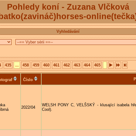
Pohledy koní - Zuzana Vlčková
batko(zavináč)horses-online(tečka
Vyhledávání
4
435
...
458
459
460
461
462
463
464
465
P
otograf
Číslo
nka
WELSH PONY C, VELŠSKÝ - klusající isabela hř
2022/04
íbrná
Cool).