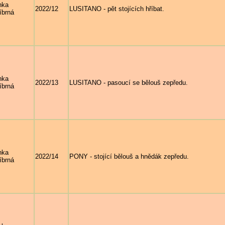
nka
2022/12
LUSITANO - pět stojících hříbat.
íbrná
nka
2022/13
LUSITANO - pasoucí se bělouš zepředu.
íbrná
nka
2022/14
PONY - stojící bělouš a hnědák zepředu.
íbrná