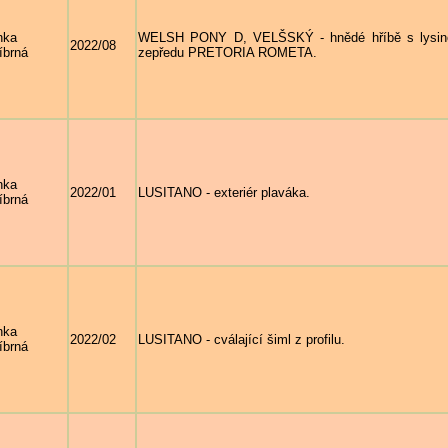
nka
WELSH PONY D, VELŠSKÝ - hnědé hříbě s lysino
2022/08
íbrná
zepředu PRETORIA ROMETA.
nka
2022/01
LUSITANO - exteriér plaváka.
íbrná
nka
2022/02
LUSITANO - cválající šiml z profilu.
íbrná