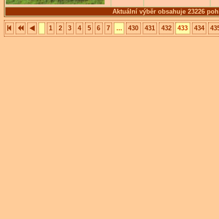
Aktuální výběr obsahuje 23226 poh
1
2
3
4
5
6
7
...
430
431
432
433
434
43