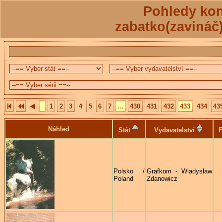
Pohledy kon
zabatko(zavináč
1
2
3
4
5
6
7
...
430
431
432
433
434
43
Náhled
Stát
Vydavatelství
F
Polsko /
Grafkom - Wladyslaw
Poland
Zdanowicz