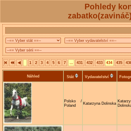
Pohledy kon
zabatko(zavináč
1
2
3
4
5
6
7
...
431
432
433
434
435
43
Náhled
Stát
Vydavatelství
Fotogr
Polsko /
Katarzy
Katarzyna Dolinska
Poland
Dolinsk