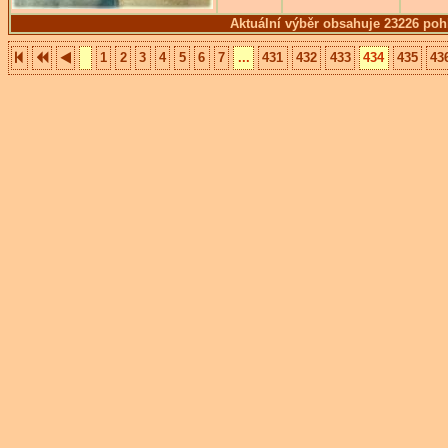
Aktuální výběr obsahuje 23226 poh
1
2
3
4
5
6
7
...
431
432
433
434
435
43