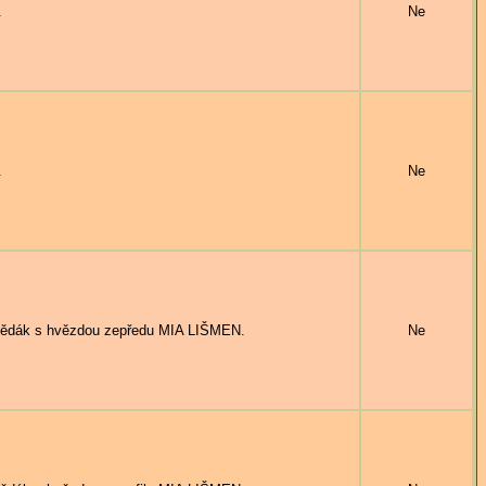
.
Ne
.
Ne
ědák s hvězdou zepředu MIA LIŠMEN.
Ne