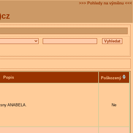
>>> Pohledy na výměnu <<<
)cz
Popis
Poškozený
isny ANABELA.
Ne