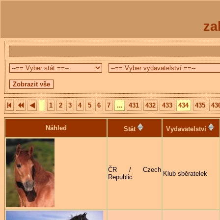
za
1
2
3
4
5
6
7
...
431
432
433
434
435
43
Náhled
Stát
Vydavatelství
ČR / Czech
Klub sběratelek
Republic