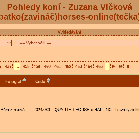
Pohledy koní - Zuzana Vlčková
batko(zavináč)horses-online(tečka
Vyhledávání
6
437
...
458
459
460
461
462
463
464
465
Fotograf
Číslo
Věra Zinková
2024/089
QUARTER HORSE x HAFLING - hlava ryzé kl