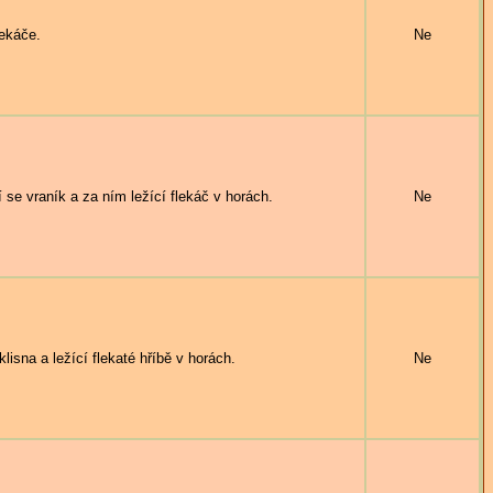
ekáče.
Ne
vraník a za ním ležící flekáč v horách.
Ne
a a ležící flekaté hříbě v horách.
Ne