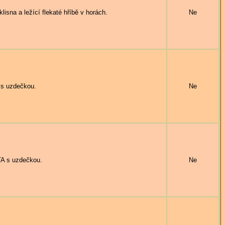
a a ležící flekaté hříbě v horách.
Ne
s uzdečkou.
Ne
A s uzdečkou.
Ne