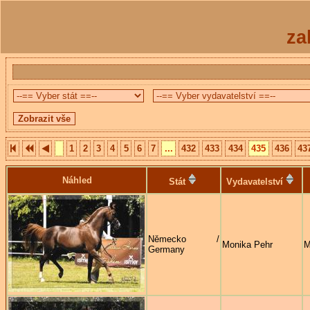
za
1
2
3
4
5
6
7
...
432
433
434
435
436
43
Náhled
Stát
Vydavatelství
Německo /
Monika Pehr
M
Germany