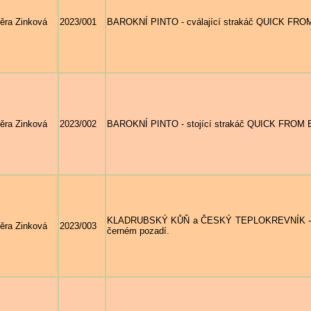
ěra Zinková
2023/001
BAROKNÍ PINTO - cválající strakáč QUICK FROM 
ěra Zinková
2023/002
BAROKNÍ PINTO - stojící strakáč QUICK FROM 
KLADRUBSKÝ KŮŇ a ČESKÝ TEPLOKREVNÍK - h
ěra Zinková
2023/003
černém pozadí.