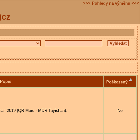
>>> Pohledy na výměnu <<<
)cz
Popis
Poškozený
nar. 2019 (QR Merc - MDR Tayishah).
Ne