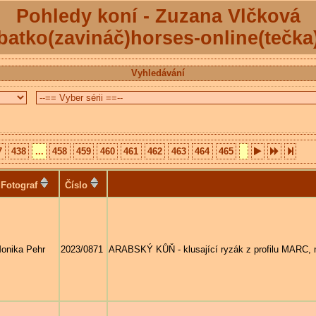
Pohledy koní - Zuzana Vlčková
batko(zavináč)horses-online(tečka
Vyhledávání
7
438
...
458
459
460
461
462
463
464
465
Fotograf
Číslo
onika Pehr
2023/0871
ARABSKÝ KŮŇ - klusající ryzák z profilu MARC, 