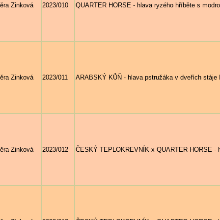
ěra Zinková
2023/010
QUARTER HORSE - hlava ryzého hříběte s modr
ěra Zinková
2023/011
ARABSKÝ KŮŇ - hlava pstružáka v dveřích stáje
ěra Zinková
2023/012
ČESKÝ TEPLOKREVNÍK x QUARTER HORSE - hlava