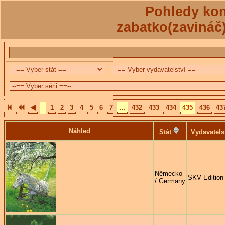
Pohledy kon
zabatko(zavináč
1
2
3
4
5
6
7
...
432
433
434
435
436
43
Náhled
Stát
Vydavatels
Německo
SKV Edition
/ Germany