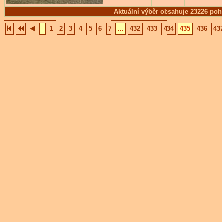
Aktuální výběr obsahuje 23226 poh
1
2
3
4
5
6
7
...
432
433
434
435
436
43