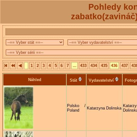
Pohledy kon
zabatko(zavináč
1
2
3
4
5
6
7
...
433
434
435
436
437
43
Náhled
Stát
Vydavatelství
Fotogr
Polsko /
Katarzy
Katarzyna Dolinska
Poland
Dolinsk