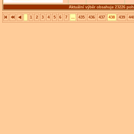
Aktuální výběr obsahuje 23226 poh
1
2
3
4
5
6
7
...
435
436
437
438
439
44