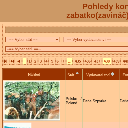
Pohledy kon
zabatko(zavináč
1
2
3
4
5
6
7
...
435
436
437
438
439
44
Náhled
Stát
Vydavatelství
Fo
Polsko /
Daria Szpyrka
Dari
Poland