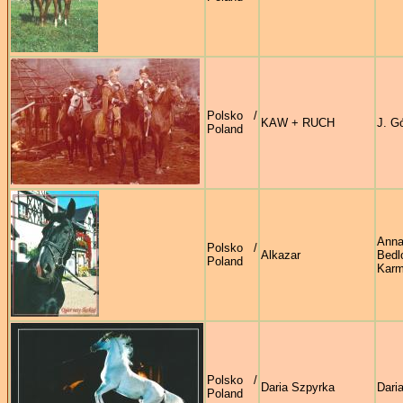
Polsko /
KAW + RUCH
J. G
Poland
Ann
Polsko /
Alkazar
Bed
Poland
Karm
Polsko /
Daria Szpyrka
Dari
Poland