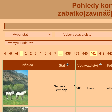
Pohledy kon
zabatko(zavináč
1
2
3
4
5
6
7
...
438
439
440
441
442
44
Náhled
Stát
Vydavatelství
Fot
Německo /
SKV Edition
Loth
Germany