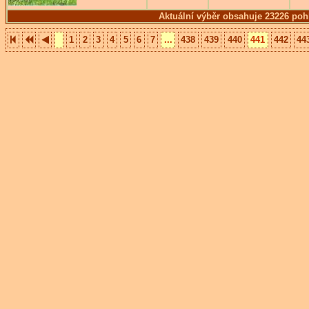
Aktuální výběr obsahuje 23226 poh
1
2
3
4
5
6
7
...
438
439
440
441
442
44