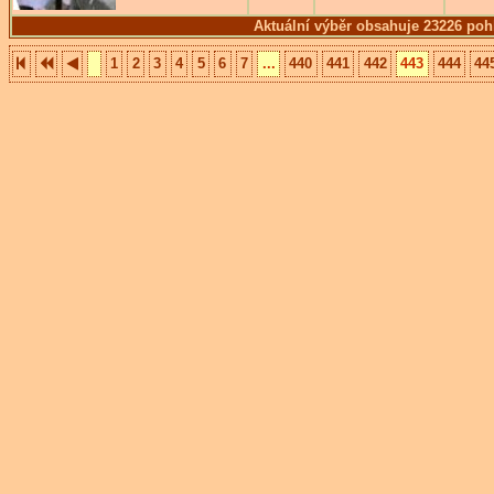
Aktuální výběr obsahuje 23226 poh
1
2
3
4
5
6
7
...
440
441
442
443
444
44