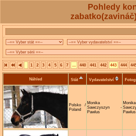
Pohledy kon
zabatko(zavináč
1
2
3
4
5
6
7
...
440
441
442
443
444
44
Náhled
Stát
Vydavatelství
Fotog
Monika
Monika
Polsko /
Sawczyszyn -
Sawczy
Poland
Pawlus
Pawlus