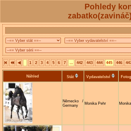
Pohledy kon
zabatko(zavináč
1
2
3
4
5
6
7
...
442
443
444
445
446
44
Náhled
Stát
Vydavatelství
Fotog
Německo /
Monika Pehr
Monika
Germany