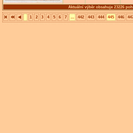
Aktuální výběr obsahuje 23226 poh
1
2
3
4
5
6
7
...
442
443
444
445
446
44