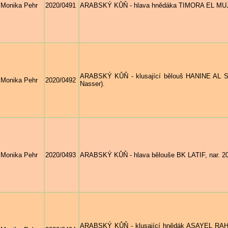
Monika Pehr
2020/0491
ARABSKÝ KŮŇ - hlava hnědáka TIMORA EL MUJID, na
ARABSKÝ KŮŇ - klusající bělouš HANINE AL SH
Monika Pehr
2020/0492
Nasser).
Monika Pehr
2020/0493
ARABSKÝ KŮŇ - hlava bělouše BK LATIF, nar. 201
ARABSKÝ KŮŇ - klusající hnědák ASAYEL RAHEE