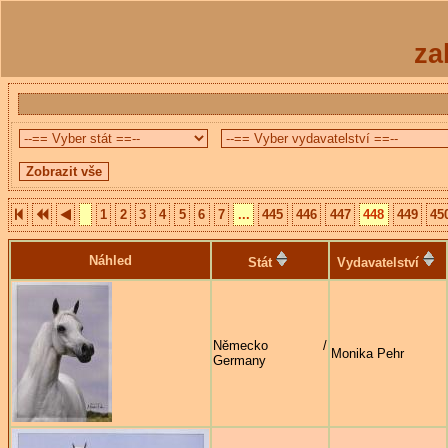
za
1
2
3
4
5
6
7
...
445
446
447
448
449
45
Náhled
Stát
Vydavatelství
Německo /
Monika Pehr
Germany