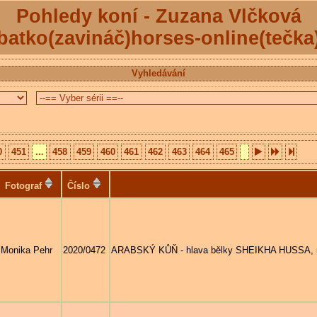
Pohledy koní - Zuzana Vlčková
batko(zavináč)horses-online(tečka
Vyhledávání
0
451
...
458
459
460
461
462
463
464
465
Fotograf
Číslo
Monika Pehr
2020/0472
ARABSKÝ KŮŇ - hlava bělky SHEIKHA HUSSA, nar