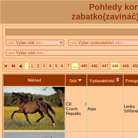
Pohledy kon
zabatko(zavináč
1
2
3
4
5
6
7
...
445
446
447
448
449
45
Náhled
Stát
Vydavatelství
Fotogr
ČR /
Lenka
Czech
Arpa
Stříbrná
Republic