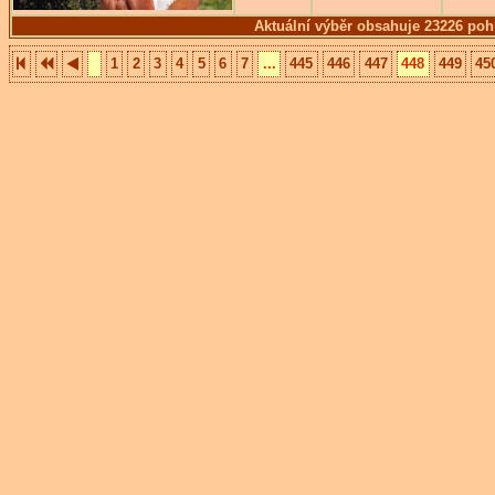
Aktuální výběr obsahuje 23226 poh
1
2
3
4
5
6
7
...
445
446
447
448
449
45