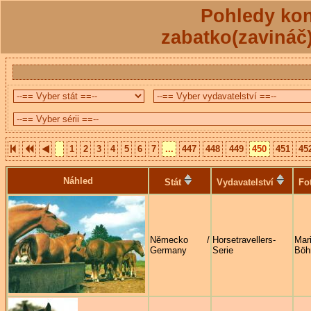
Pohledy kon
zabatko(zavináč
1
2
3
4
5
6
7
...
447
448
449
450
451
45
Náhled
Stát
Vydavatelství
Fo
Německo /
Horsetravellers-
Mar
Germany
Serie
Böh