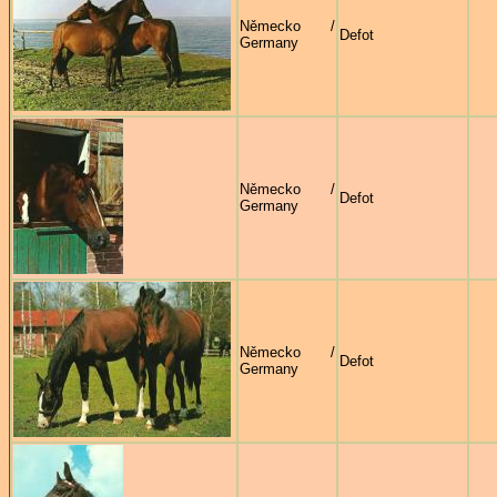
Německo /
Defot
Germany
Německo /
Defot
Germany
Německo /
Defot
Germany