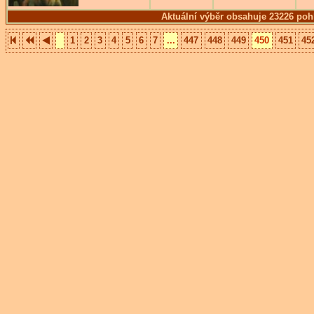
Aktuální výběr obsahuje 23226 poh
1
2
3
4
5
6
7
...
447
448
449
450
451
45