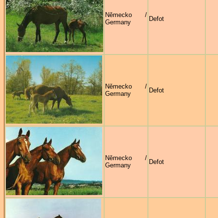
Německo /
Defot
Germany
Německo /
Defot
Germany
Německo /
Defot
Germany