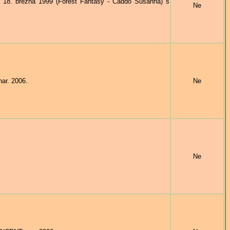
8. března 1999 (Forest Fantasy - Caddo Susanna) s
Ne
ar. 2006.
Ne
Ne