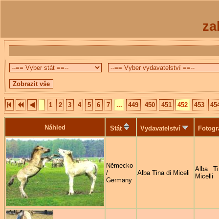
za
1
2
3
4
5
6
7
...
449
450
451
452
453
45
Náhled
Stát
Vydavatelství
Fotogr
Německo
Alba Ti
/
Alba Tina di Miceli
Micelli
Germany