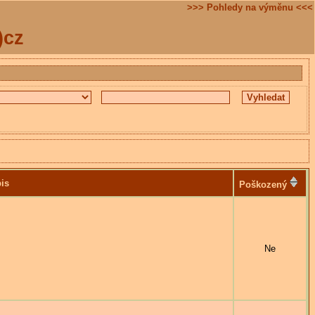
>>> Pohledy na výměnu <<<
)cz
is
Poškozený
Ne