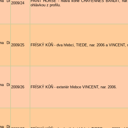
na Di
PAINT HORSE - hlava koně CHAYENNES BANDIT, nar. 1
2009/24
ohlávkou z profilu.
na Di
2009/25
FRÍSKÝ KŮŇ - dva hřebci, TIEDE, nar. 2006 a VINCENT, n
na Di
2009/26
FRÍSKÝ KŮŇ - exteriér hřebce VINCENT, nar. 2006.
na Di