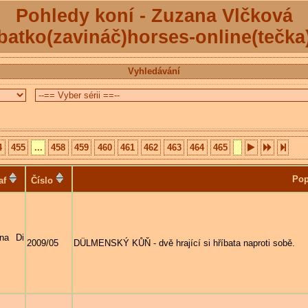
Pohledy koní - Zuzana Vlčková
batko(zavináč)horses-online(tečka
Vyhledávání
4
455
...
458
459
460
461
462
463
464
465
Pop
af
Číslo
na Di
2009/05
DÜLMENSKÝ KŮŇ - dvě hrající si hříbata naproti sobě.