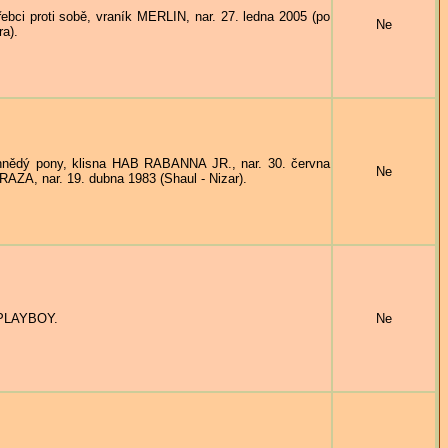
 proti sobě, vraník MERLIN, nar. 27. ledna 2005 (po
Ne
a).
 pony, klisna HAB RABANNA JR., nar. 30. června
Ne
AZA, nar. 19. dubna 1983 (Shaul - Nizar).
 PLAYBOY.
Ne