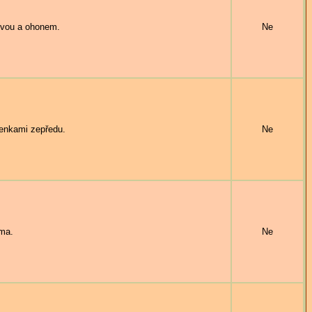
ívou a ohonem.
Ne
lenkami zepředu.
Ne
ama.
Ne