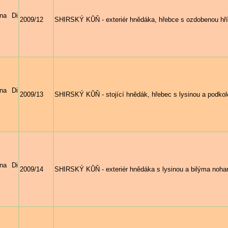
na Di
2009/12
SHIRSKÝ KŮŇ - exteriér hnědáka, hřebce s ozdobenou hř
na Di
2009/13
SHIRSKÝ KŮŇ - stojící hnědák, hřebec s lysinou a podko
na Di
2009/14
SHIRSKÝ KŮŇ - exteriér hnědáka s lysinou a bilýma noh