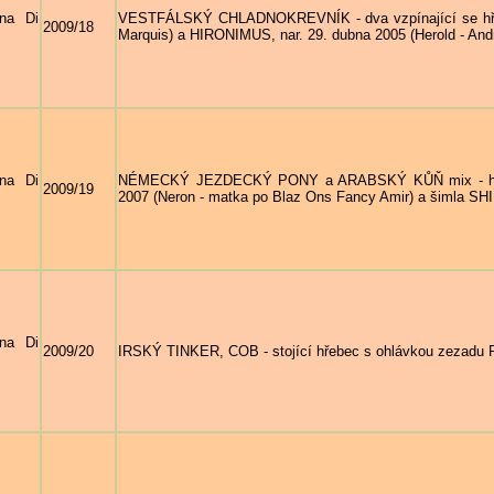
na Di
VESTFÁLSKÝ CHLADNOKREVNÍK - dva vzpínající se hřebci
2009/18
Marquis) a HIRONIMUS, nar. 29. dubna 2005 (Herold - Andr
na Di
NÉMECKÝ JEZDECKÝ PONY a ARABSKÝ KŮŇ mix - hnědý
2009/19
2007 (Neron - matka po Blaz Ons Fancy Amir) a šimla SHIR
na Di
2009/20
IRSKÝ TINKER, COB - stojící hřebec s ohlávkou zezadu