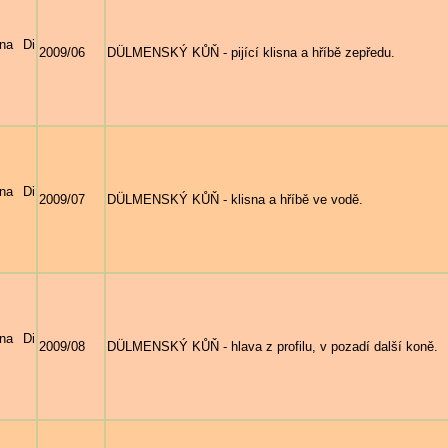
na Di
2009/06
DÜLMENSKÝ KŮŇ - pijící klisna a hříbě zepředu.
na Di
2009/07
DÜLMENSKÝ KŮŇ - klisna a hříbě ve vodě.
na Di
2009/08
DÜLMENSKÝ KŮŇ - hlava z profilu, v pozadí další koně.