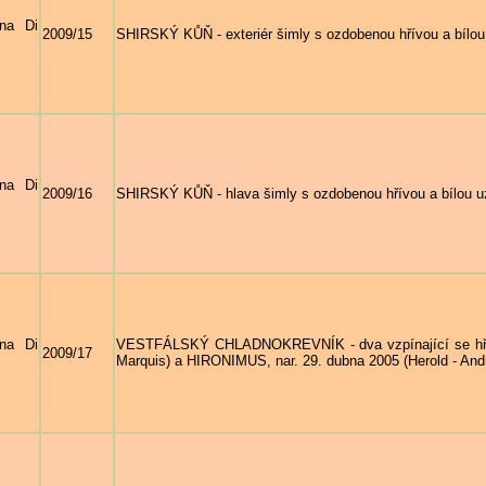
na Di
2009/15
SHIRSKÝ KŮŇ - exteriér šimly s ozdobenou hřívou a bílo
na Di
2009/16
SHIRSKÝ KŮŇ - hlava šimly s ozdobenou hřívou a bílou 
na Di
VESTFÁLSKÝ CHLADNOKREVNÍK - dva vzpínající se hřebci
2009/17
Marquis) a HIRONIMUS, nar. 29. dubna 2005 (Herold - Andr