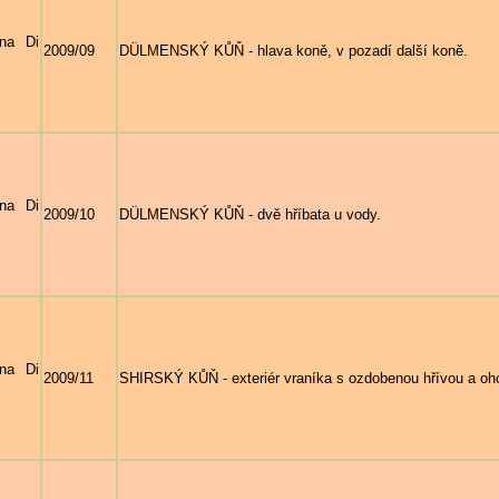
na Di
2009/09
DÜLMENSKÝ KŮŇ - hlava koně, v pozadí další koně.
na Di
2009/10
DÜLMENSKÝ KŮŇ - dvě hříbata u vody.
na Di
2009/11
SHIRSKÝ KŮŇ - exteriér vraníka s ozdobenou hřívou a o