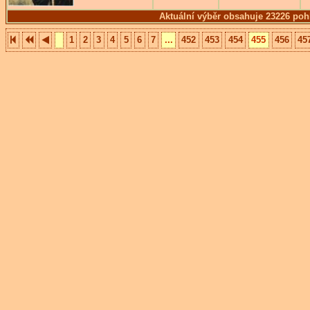
Aktuální výběr obsahuje 23226 poh
1
2
3
4
5
6
7
...
452
453
454
455
456
45