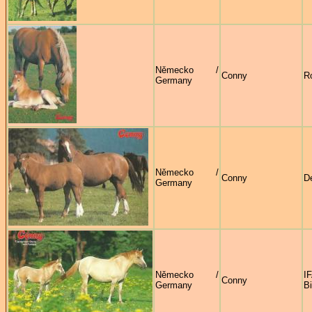
Německo /
Conny
Ro
Germany
Německo /
Conny
D
Germany
Německo /
Conny
Germany
B