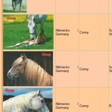
Německo /
S
Conny
Germany
S
Německo /
S
Conny
Germany
S
Německo /
Conny
R
Germany