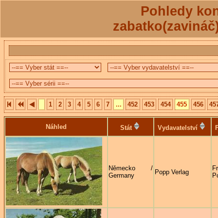
Pohledy kon
zabatko(zavináč
1
2
3
4
5
6
7
...
452
453
454
455
456
45
Náhled
Stát
Vydavatelství
Německo /
F
Popp Verlag
Germany
P