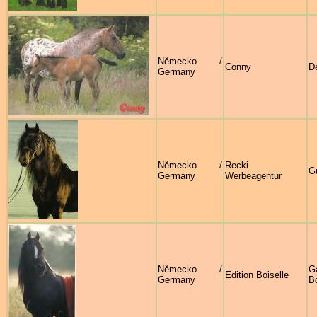
Německo /
Conny
D
Germany
Německo /
Recki
G
Germany
Werbeagentur
Německo /
Ga
Edition Boiselle
Germany
Bo