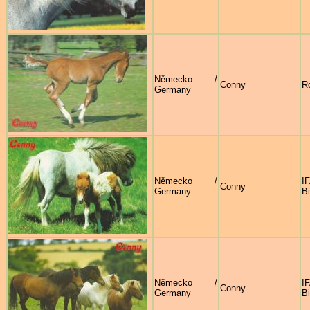
Německo /
Conny
Ro
Germany
Německo /
Conny
Germany
B
Německo /
Conny
Germany
B