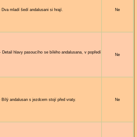
 mladí šedí andalusani si hrají.
Ne
il hlavy pasoucího se bílého andalusana, v popředí
Ne
 andalusan s jezdcem stojí před vraty.
Ne