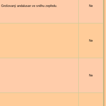
ošovaný andalusan ve sněhu zepředu.
Ne
Ne
Ne