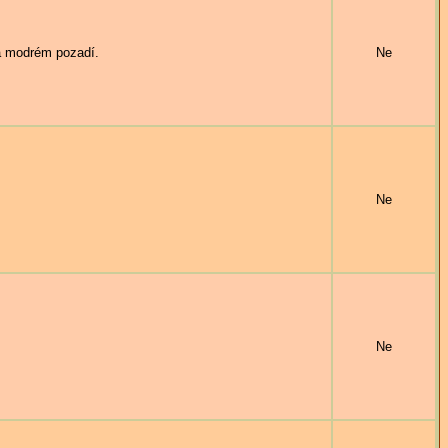
a modrém pozadí.
Ne
Ne
Ne