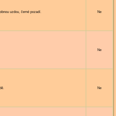
obnou uzdou, černé pozadí.
Ne
Ne
dě.
Ne