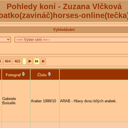
Pohledy koní - Zuzana Vlčková
batko(zavináč)horses-online(tečka
Vyhledávání
3
464
465
Fotograf
Číslo
Gabriele
Araber 1999/10
ARAB - Hlavy dvou bílých arabek.
Boiselle