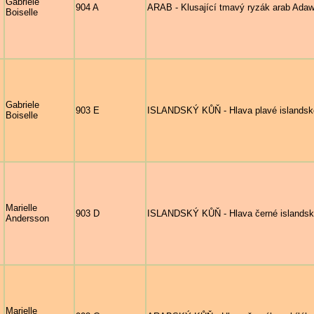
Gabriele
904 A
ARAB - Klusající tmavý ryzák arab Adaw
Boiselle
Gabriele
903 E
ISLANDSKÝ KŮŇ - Hlava plavé islandské
Boiselle
Marielle
903 D
ISLANDSKÝ KŮŇ - Hlava černé islandské 
Andersson
Marielle