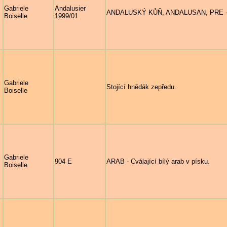
Gabriele
Andalusier
ANDALUSKÝ KŮŇ, ANDALUSAN, PRE - Gr
Boiselle
1999/01
Gabriele
Stojící hnědák zepředu.
Boiselle
Gabriele
904 E
ARAB - Cválající bílý arab v písku.
Boiselle