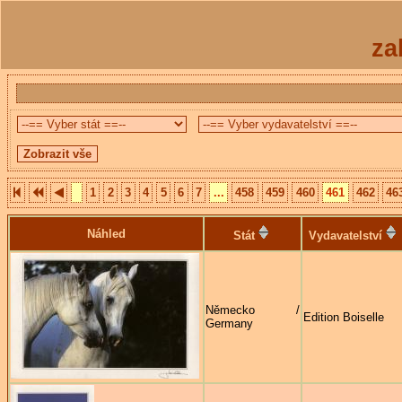
za
1
2
3
4
5
6
7
...
458
459
460
461
462
46
Náhled
Stát
Vydavatelství
Německo /
Edition Boiselle
Germany