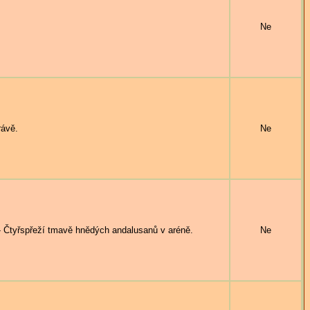
Ne
rávě.
Ne
yřspřeží tmavě hnědých andalusanů v aréně.
Ne