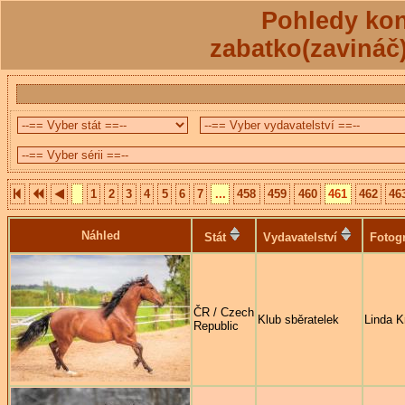
Pohledy kon
zabatko(zavináč
1
2
3
4
5
6
7
...
458
459
460
461
462
46
Náhled
Stát
Vydavatelství
Fotogr
ČR / Czech
Klub sběratelek
Linda K
Republic