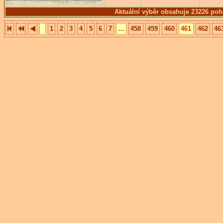
Aktuální výběr obsahuje 23226 poh
1
2
3
4
5
6
7
...
458
459
460
461
462
46