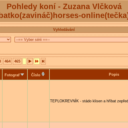
Pohledy koní - Zuzana Vlčková
batko(zavináč)horses-online(tečka
Vyhledávání
3
464
465
Popis
Fotograf
Číslo
TEPLOKREVNÍK - stádo klisen a hříbat zepřed