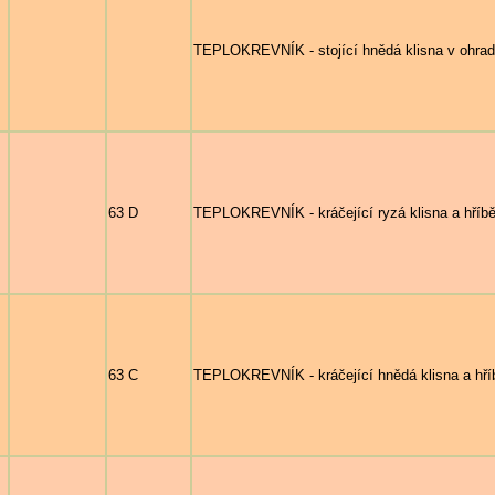
TEPLOKREVNÍK - stojící hnědá klisna v ohrad
63 D
TEPLOKREVNÍK - kráčející ryzá klisna a hříbě
63 C
TEPLOKREVNÍK - kráčející hnědá klisna a hří