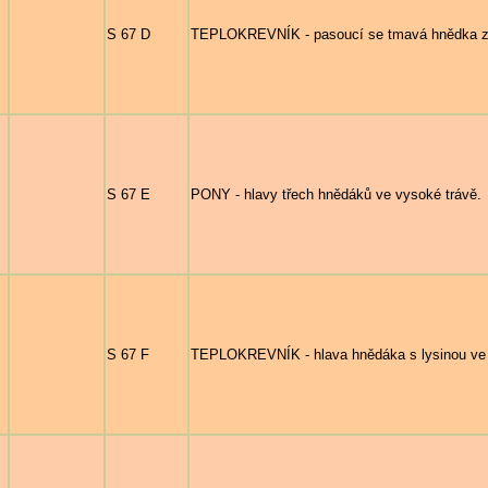
S 67 D
TEPLOKREVNÍK - pasoucí se tmavá hnědka ze
S 67 E
PONY - hlavy třech hnědáků ve vysoké trávě.
S 67 F
TEPLOKREVNÍK - hlava hnědáka s lysinou ve d