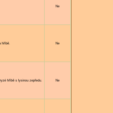
Ne
 hříbě.
Ne
yzé hříbě s lysinou zepředu.
Ne