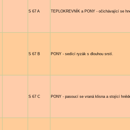
S 67 A
TEPLOKREVNÍK a PONY - očichávající se hněd
S 67 B
PONY - sedící ryzák s dlouhou srstí.
S 67 C
PONY - pasoucí se vraná klisna a stojící hnědé