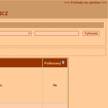
>>> Pohledy na výměnu <<<
)cz
Poškozený
u.
Ne