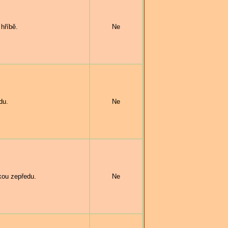
hříbě.
Ne
du.
Ne
kou zepředu.
Ne