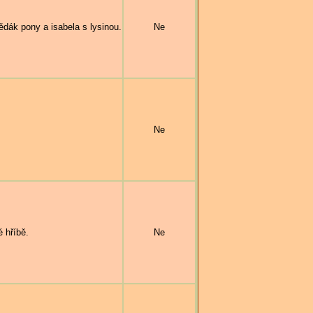
ák pony a isabela s lysinou.
Ne
Ne
 hříbě.
Ne