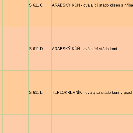
S 611 C
ARABSKÝ KŮŇ - cválající stádo klisen s hříba
S 611 D
ARABSKÝ KŮŇ - cválající stádo koní.
S 611 E
TEPLOKREVNÍK - cválající stádo koní v prach