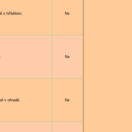
ě s hříbětem.
Ne
.
Ne
bě v ohradě.
Ne