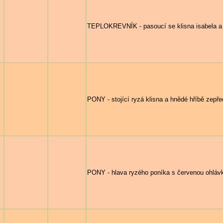
TEPLOKREVNÍK - pasoucí se klisna isabela a 
PONY - stojící ryzá klisna a hnědé hříbě zepře
PONY - hlava ryzého poníka s červenou ohláv