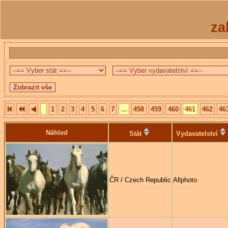
za
1
2
3
4
5
6
7
...
458
459
460
461
462
46
Náhled
Stát
Vydavatelství
ČR / Czech Republic
Allphoto