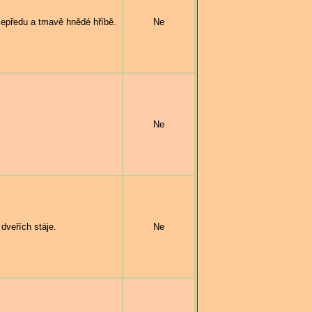
předu a tmavě hnědé hříbě.
Ne
Ne
veřích stáje.
Ne