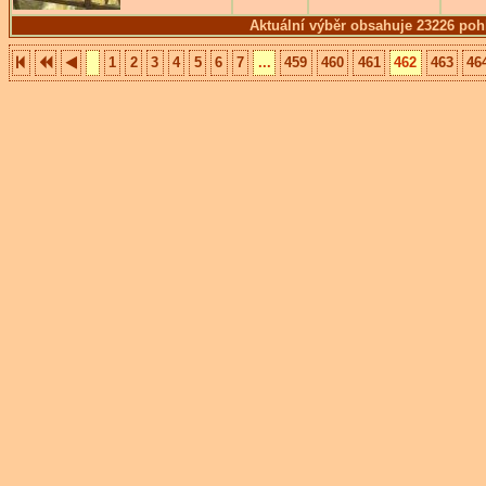
Aktuální výběr obsahuje 23226 poh
1
2
3
4
5
6
7
...
459
460
461
462
463
46