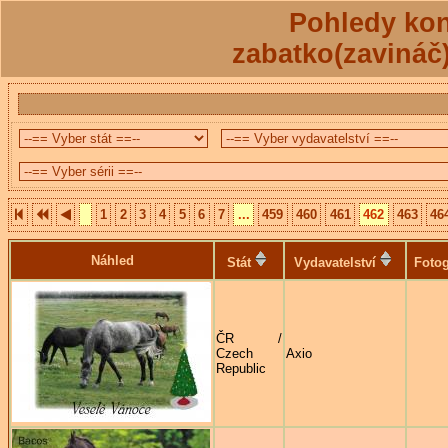
Pohledy kon
zabatko(zavináč
1
2
3
4
5
6
7
...
459
460
461
462
463
46
Náhled
Stát
Vydavatelství
Fotog
ČR /
Czech
Axio
Republic