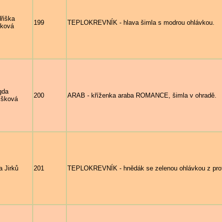
dřiška
199
TEPLOKREVNÍK - hlava šimla s modrou ohlávkou.
ková
gda
200
ARAB - kříženka araba ROMANCE, šimla v ohradě.
íšková
a Jirků
201
TEPLOKREVNÍK - hnědák se zelenou ohlávkou z profi