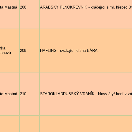
ta Mastná
208
ARABSKÝ PLNOKREVNÍK - kráčející šiml, hřebec 
nka
209
HAFLING - cválající klisna BÁRA.
ranová
ta Mastná
210
STAROKLADRUBSKÝ VRANÍK - hlavy čtyř koní v záp