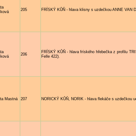
ta
205
FRÍSKÝ KŮŇ - hlava klisny s uzdečkou ANNE VAN
íková
ta
FRÍSKÝ KŮŇ - hlava fríského hřebečka z profilu 
206
íková
Felle 422).
ta Mastná
207
NORICKÝ KŮŇ, NORIK - hlava flekáče s uzdečkou 