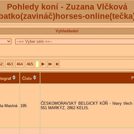
Pohledy koní - Zuzana Vlčková
batko(zavináč)horses-online(tečka
Vyhledávání
62
463
464
465
P
tograf
Číslo
ČESKOMORAVSKÝ BELGICKÝ KŮŇ - hlavy třech ryzá
ta Mastná
195
551 MARKÝZ, 2862 KELIS.