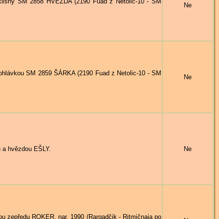
lisny SM 2858 HVĚZDA (2190 Fuad z Netolic-10 - SM
Ne
hlávkou SM 2859 ŠÁRKA (2190 Fuad z Netolic-10 - SM
Ne
 a hvězdou EŠLY.
Ne
zepředu ROKER, nar. 1990 (Rargadčik - Ritmičnaja po