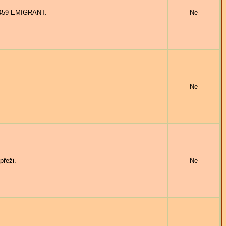
3459 EMIGRANT.
Ne
Ne
řeži.
Ne