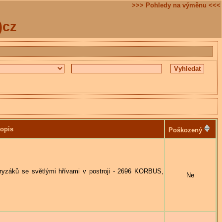
>>> Pohledy na výměnu <<<
)cz
opis
Poškozený
ků se světlými hřívami v postroji - 2696 KORBUS,
Ne