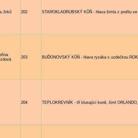
a Jirků
202
STAROKLADRUBSKÝ KŮŇ - hlava šimla z profilu ve s
eřina
203
BUĎONOVSKÝ KŮŇ - hlava ryzáka s uzdečkou ROKER (
zdová
204
TEPLOKREVNÍK - tři klusající koně, šiml ORLAND