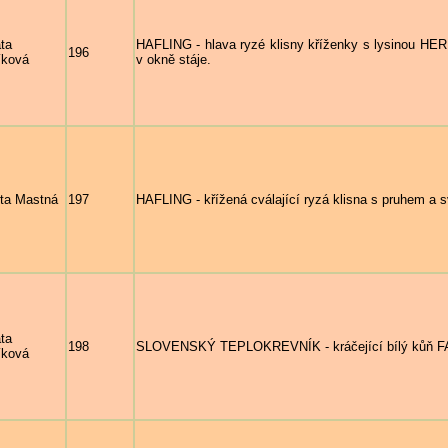
ta
HAFLING - hlava ryzé klisny kříženky s lysinou HER
196
íková
v okně stáje.
ta Mastná
197
HAFLING - křížená cválající ryzá klisna s pruhem a 
ta
198
SLOVENSKÝ TEPLOKREVNÍK - kráčející bílý kůň FAK
íková