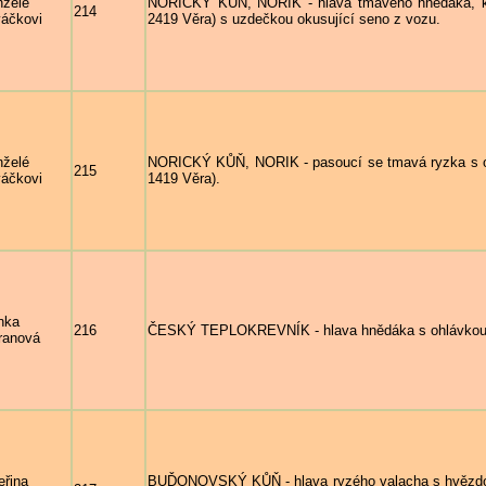
želé
NORICKÝ KŮŇ, NORIK - hlava tmavého hnědáka, k
214
áčkovi
2419 Věra) s uzdečkou okusující seno z vozu.
želé
NORICKÝ KŮŇ, NORIK - pasoucí se tmavá ryzka s o
215
áčkovi
1419 Věra).
nka
216
ČESKÝ TEPLOKREVNÍK - hlava hnědáka s ohlávkou
ranová
eřina
BUĎONOVSKÝ KŮŇ - hlava ryzého valacha s hvězdou 