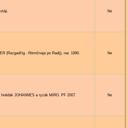
táji.
Ne
Razgadčig - Ritmičnaja po Radij), nar. 1990.
Ne
O, hnědák JOHANNES a ryzák MIRO. PF 2007.
Ne