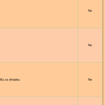
Ne
Ne
lu za ohradou.
Ne