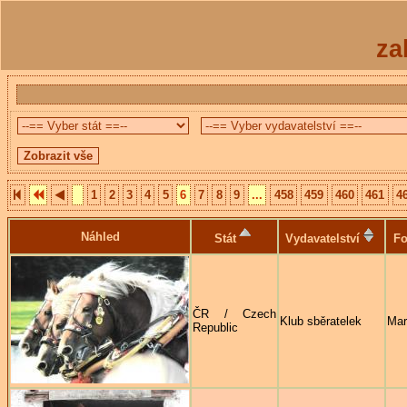
za
1
2
3
4
5
6
7
8
9
...
458
459
460
461
4
Náhled
Stát
Vydavatelství
Fo
ČR / Czech
Klub sběratelek
Mar
Republic