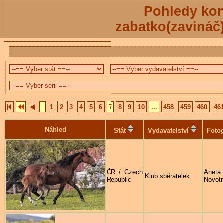
Pohledy kon
zabatko(zavináč
1
2
3
4
5
6
7
8
9
10
...
458
459
460
46
Náhled
Stát
Vydavatelství
Fotog
ČR / Czech
Aneta
Klub sběratelek
Republic
Novot