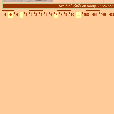
Aktuální výběr obsahuje 23226 poh
1
2
3
4
5
6
7
8
9
10
...
458
459
460
46