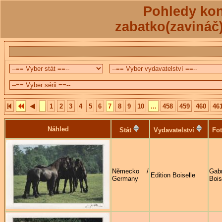
Pohledy kon
zabatko(zavináč
1
2
3
4
5
6
7
8
9
10
...
458
459
460
46
Náhled
Stát
Vydavatelství
Fot
Německo /
Gabr
Edition Boiselle
Germany
Bois