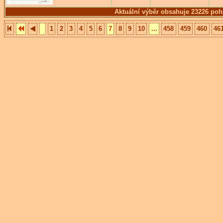
Aktuální výběr obsahuje 23226 poh
1
2
3
4
5
6
7
8
9
10
...
458
459
460
46