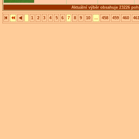
Aktuální výběr obsahuje 23226 poh
1
2
3
4
5
6
7
8
9
10
...
458
459
460
46