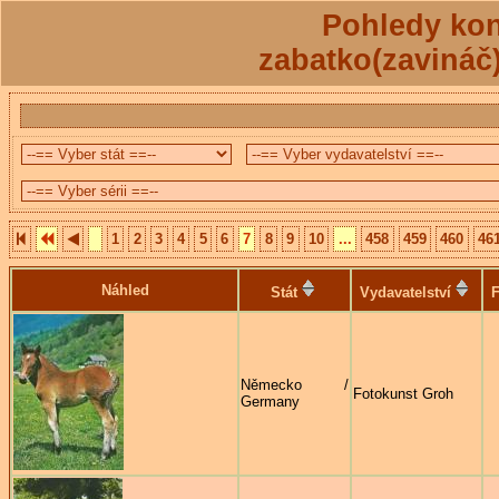
Pohledy kon
zabatko(zavináč
1
2
3
4
5
6
7
8
9
10
...
458
459
460
46
Náhled
Stát
Vydavatelství
F
Německo /
Fotokunst Groh
Germany