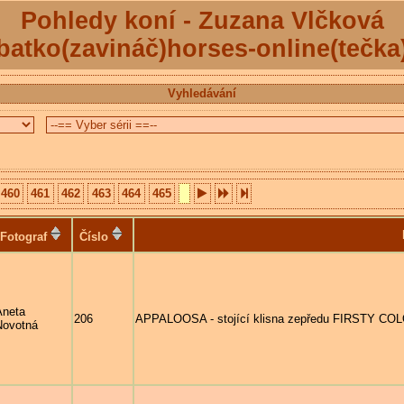
Pohledy koní - Zuzana Vlčková
batko(zavináč)horses-online(tečka
Vyhledávání
460
461
462
463
464
465
Fotograf
Číslo
Aneta
206
APPALOOSA - stojící klisna zepředu FIRSTY CO
Novotná