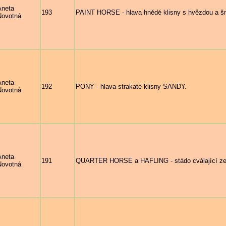
Aneta
193
PAINT HORSE - hlava hnědé klisny s hvězdou a
Novotná
Aneta
192
PONY - hlava strakaté klisny SANDY.
Novotná
Aneta
191
QUARTER HORSE a HAFLING - stádo cválající ze
Novotná