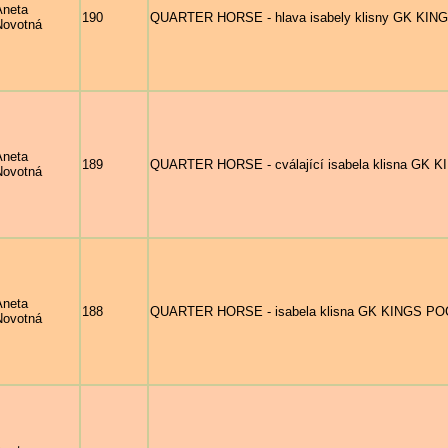
Aneta
190
QUARTER HORSE - hlava isabely klisny GK K
Novotná
Aneta
189
QUARTER HORSE - cválající isabela klisna G
Novotná
Aneta
188
QUARTER HORSE - isabela klisna GK KINGS P
Novotná