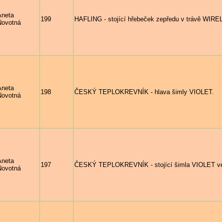
Aneta
199
HAFLING - stojící hřebeček zepředu v trávě WIR
Novotná
Aneta
198
ČESKÝ TEPLOKREVNÍK - hlava šimly VIOLET.
Novotná
Aneta
197
ČESKÝ TEPLOKREVNÍK - stojící šimla VIOLET ve
Novotná