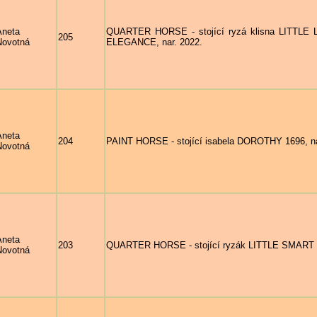
Aneta
QUARTER HORSE - stojící ryzá klisna LITTLE 
205
Novotná
ELEGANCE, nar. 2022.
Aneta
204
PAINT HORSE - stojící isabela DOROTHY 1696, na
Novotná
Aneta
203
QUARTER HORSE - stojící ryzák LITTLE SMART C
Novotná