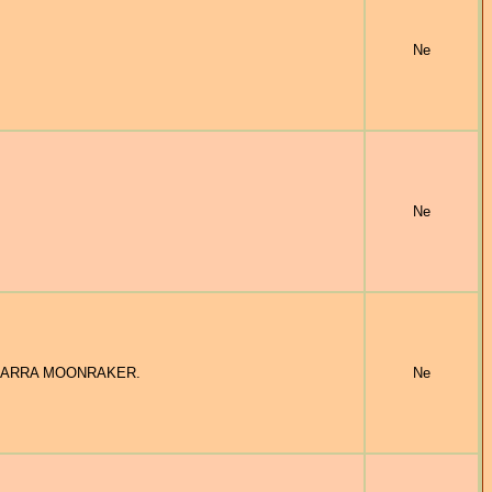
Ne
Ne
ILLBARRA MOONRAKER.
Ne