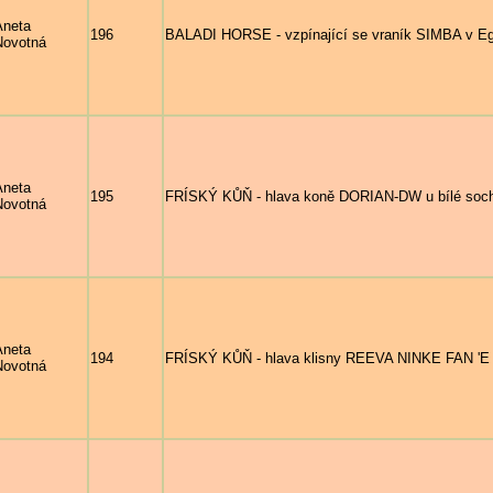
Aneta
196
BALADI HORSE - vzpínající se vraník SIMBA v Eg
Novotná
Aneta
195
FRÍSKÝ KŮŇ - hlava koně DORIAN-DW u bílé soch
Novotná
Aneta
194
FRÍSKÝ KŮŇ - hlava klisny REEVA NINKE FAN 
Novotná