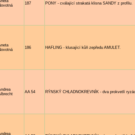
Aneta
187
PONY - cválající strakatá klisna SANDY z profilu.
Novotná
Aneta
186
HAFLING - klusající kůň zepředu AMULET.
Novotná
Andrea
AA 54
RÝNSKÝ CHLADNOKREVNÍK - dva prokvetlí ryzáci,
lbrecht
Andrea