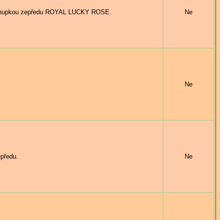
 šnupkou zepředu ROYAL LUCKY ROSE.
Ne
Ne
předu.
Ne