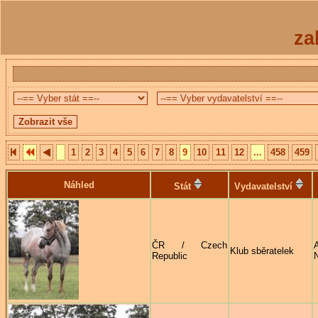
za
1
2
3
4
5
6
7
8
9
10
11
12
...
458
459
Náhled
Stát
Vydavatelství
ČR / Czech
Klub sběratelek
Republic