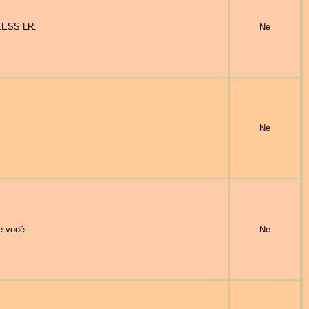
ELESS LR.
Ne
Ne
 vodě.
Ne