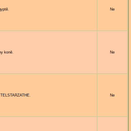
yptě.
Ne
y koně.
Ne
'E TELSTARZATHE.
Ne