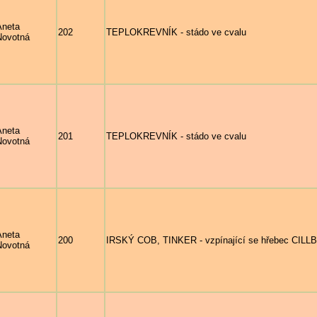
Aneta
202
TEPLOKREVNÍK - stádo ve cvalu
Novotná
Aneta
201
TEPLOKREVNÍK - stádo ve cvalu
Novotná
Aneta
200
IRSKÝ COB, TINKER - vzpínající se hřebec C
Novotná