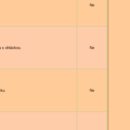
Ne
 s ohlávkou.
Ne
sku.
Ne