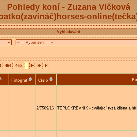
Pohledy koní - Zuzana Vlčková
batko(zavináč)horses-online(tečka
Vyhledávání
3
464
465
Po
Fotograf
Číslo
2/7509/16
TEPLOKREVNÍK - cválající ryzá klisna a hří