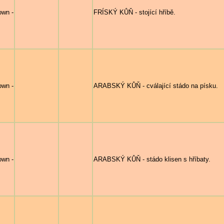
own -
FRÍSKÝ KŮŇ - stojící hříbě.
own -
ARABSKÝ KŮŇ - cválající stádo na písku.
own -
ARABSKÝ KŮŇ - stádo klisen s hříbaty.