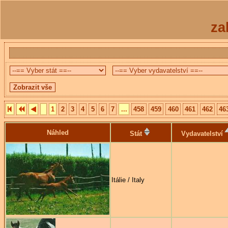
za
1
2
3
4
5
6
7
...
458
459
460
461
462
46
Náhled
Stát
Vydavatelství
Itálie / Italy