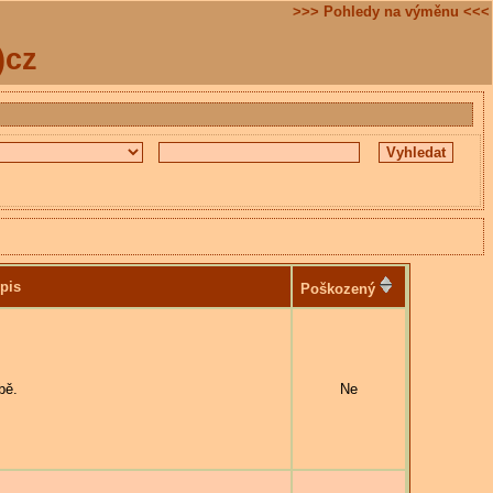
>>> Pohledy na výměnu <<<
)cz
pis
Poškozený
bě.
Ne