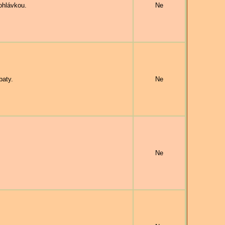
ohlávkou.
Ne
baty.
Ne
Ne