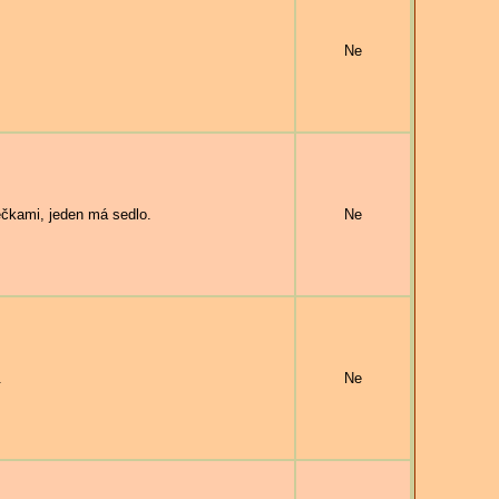
Ne
kami, jeden má sedlo.
Ne
.
Ne