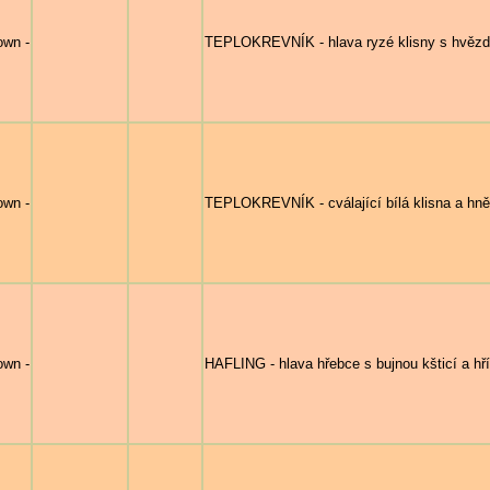
own -
TEPLOKREVNÍK - hlava ryzé klisny s hvězdo
own -
TEPLOKREVNÍK - cválající bílá klisna a hně
own -
HAFLING - hlava hřebce s bujnou kšticí a hř