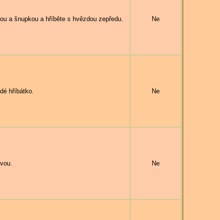
u a šnupkou a hříběte s hvězdou zepředu.
Ne
dé hříbátko.
Ne
ívou.
Ne