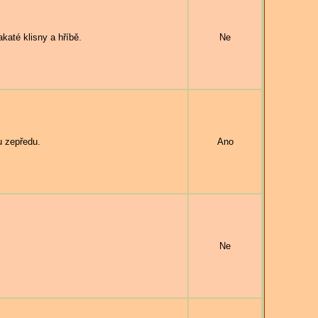
até klisny a hříbě.
Ne
 zepředu.
Ano
Ne