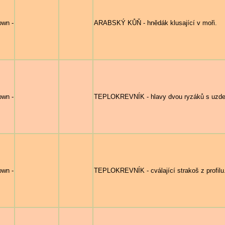
own -
ARABSKÝ KŮŇ - hnědák klusající v moři.
own -
TEPLOKREVNÍK - hlavy dvou ryzáků s uzdeč
own -
TEPLOKREVNÍK - cválající strakoš z profilu