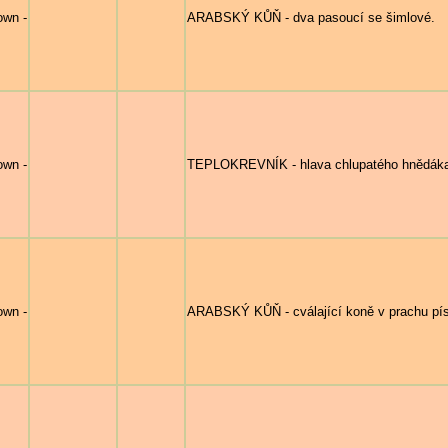
own -
ARABSKÝ KŮŇ - dva pasoucí se šimlové.
own -
TEPLOKREVNÍK - hlava chlupatého hnědáka
own -
ARABSKÝ KŮŇ - cválající koně v prachu pí