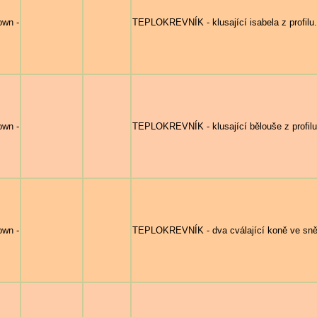
own -
TEPLOKREVNÍK - klusající isabela z profilu.
own -
TEPLOKREVNÍK - klusající bělouše z profilu
own -
TEPLOKREVNÍK - dva cválající koně ve sně