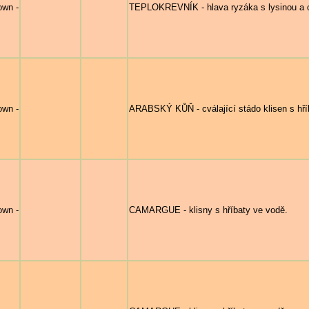
own -
TEPLOKREVNÍK - hlava ryzáka s lysinou a 
own -
ARABSKÝ KŮŇ - cválající stádo klisen s hří
own -
CAMARGUE - klisny s hříbaty ve vodě.