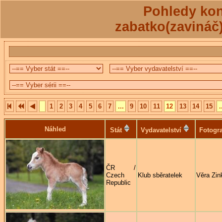
Pohledy kon
zabatko(zavináč
1
2
3
4
5
6
7
...
9
10
11
12
13
14
15
.
Náhled
Stát
Vydavatelství
Fotogra
ČR /
Czech
Klub sběratelek
Věra Zin
Republic