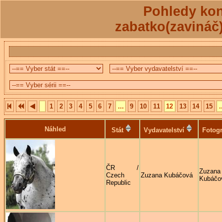
Pohledy kon
zabatko(zavináč
1
2
3
4
5
6
7
...
9
10
11
12
13
14
15
.
Náhled
Stát
Vydavatelství
Fotogr
ČR /
Zuzana
Czech
Zuzana Kubáčová
Kubáčo
Republic