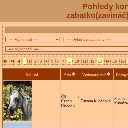
Pohledy kon
zabatko(zavináč
1
2
3
4
5
6
7
...
10
11
12
13
14
15
16
Náhled
Stát
Vydavatelství
Fotogr
ČR /
Zuzana
Czech
Zuzana Kubáčová
Kubáčo
Republic